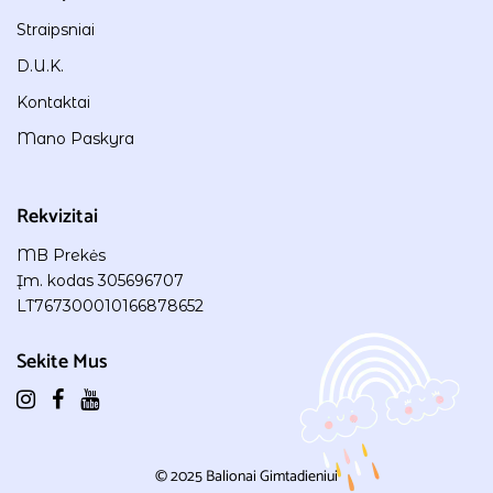
Straipsniai
D.U.K.
Kontaktai
Mano Paskyra
Rekvizitai
MB Prekės
Įm. kodas 305696707
LT767300010166878652
Sekite Mus
© 2025
Balionai Gimtadieniui