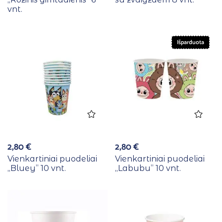
vnt.
Išparduota
2,80
€
2,80
€
Vienkartiniai puodeliai
Vienkartiniai puodeliai
,,Bluey” 10 vnt.
,,Labubu” 10 vnt.