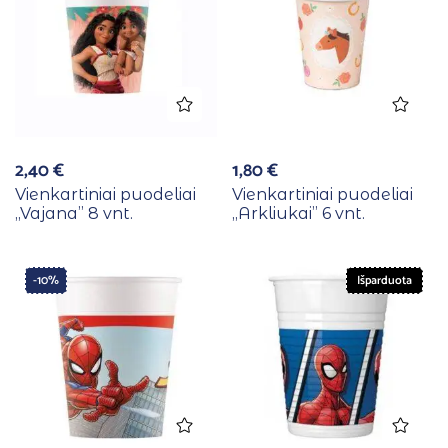
2,40
€
1,80
€
Vienkartiniai puodeliai
Vienkartiniai puodeliai
,,Vajana” 8 vnt.
,,Arkliukai” 6 vnt.
-10%
Išparduota