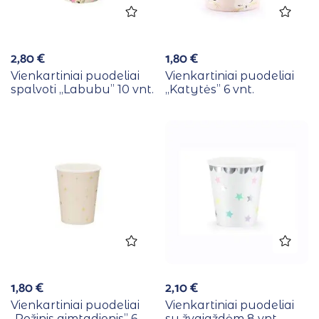
2,80
€
1,80
€
Vienkartiniai puodeliai
Vienkartiniai puodeliai
spalvoti ,,Labubu” 10 vnt.
,,Katytės” 6 vnt.
1,80
€
2,10
€
Vienkartiniai puodeliai
Vienkartiniai puodeliai
,,Rožinis gimtadienis” 6
su žvaigždėm 8 vnt.