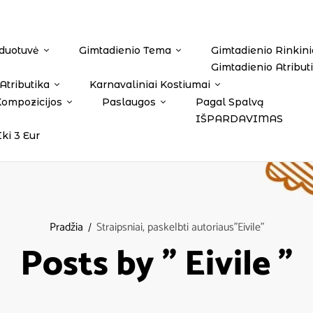
duotuvė
Gimtadienio Tema
Gimtadienio Rinkini
Gimtadienio Atribut
Atributika
Karnavaliniai Kostiumai
Kompozicijos
Paslaugos
Pagal Spalvą
IŠPARDAVIMAS
Iki 3 Eur
Pradžia
Straipsniai, paskelbti autoriaus"Eivile"
Posts by " Eivile "