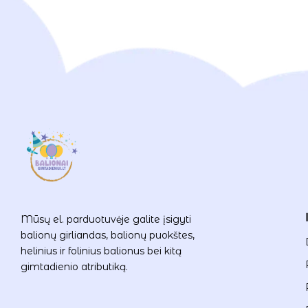
Mūsų el. parduotuvėje galite įsigyti
balionų girliandas, balionų puokštes,
helinius ir folinius balionus bei kitą
gimtadienio atributiką.