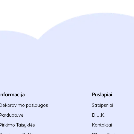
Informacija
Puslapiai
Dekoravimo paslaugos
Straipsniai
Parduotuvė
D.U.K.
Pirkimo Taisyklės
Kontaktai