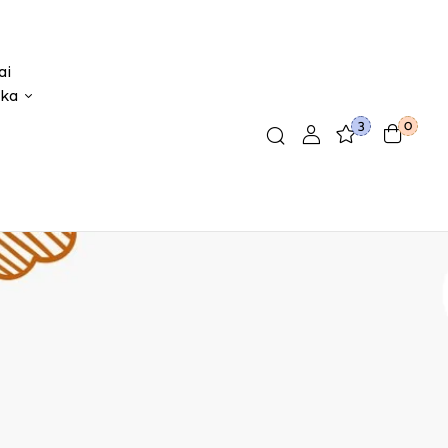
ai
ika
3
0