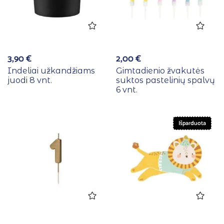
3,90
€
2,00
€
Indeliai užkandžiams
Gimtadienio žvakutės
juodi 8 vnt.
suktos pastelinių spalvų
6 vnt.
Išparduota