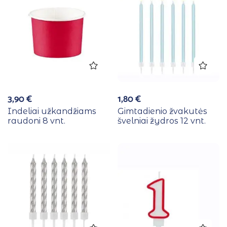
3,90
€
1,80
€
Indeliai užkandžiams
Gimtadienio žvakutės
raudoni 8 vnt.
švelniai žydros 12 vnt.