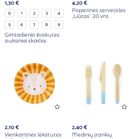
1,30
€
4,20
€
Popierinės servetėlės
0
1
2
3
4
,,Liūtas” 20 vnt.
5
6
7
8
9
Gimtadienio žvakutės
auksiniai skaičiai
2,10
€
2,40
€
Vienkartinės lėkštutės
Medinių įrankių