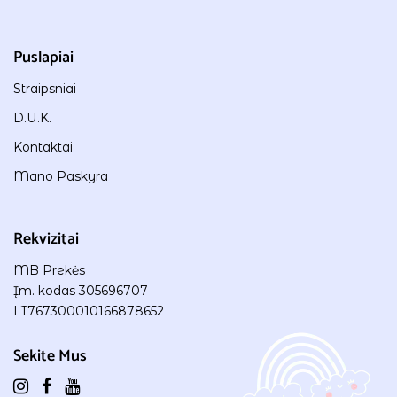
Puslapiai
Straipsniai
D.U.K.
Kontaktai
Mano Paskyra
Rekvizitai
MB Prekės
Įm. kodas 305696707
LT767300010166878652
Sekite Mus