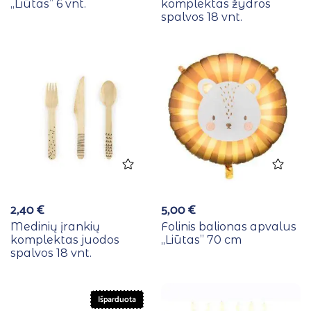
,,Liūtas” 6 vnt.
komplektas žydros
spalvos 18 vnt.
2,40
€
5,00
€
Medinių įrankių
Folinis balionas apvalus
komplektas juodos
,,Liūtas” 70 cm
spalvos 18 vnt.
Išparduota