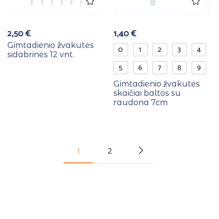
2,50
€
1,40
€
Gimtadienio žvakutės
0
1
2
3
4
sidabrinės 12 vnt.
5
6
7
8
9
Gimtadienio žvakutės
skaičiai baltos su
raudona 7cm
1
2