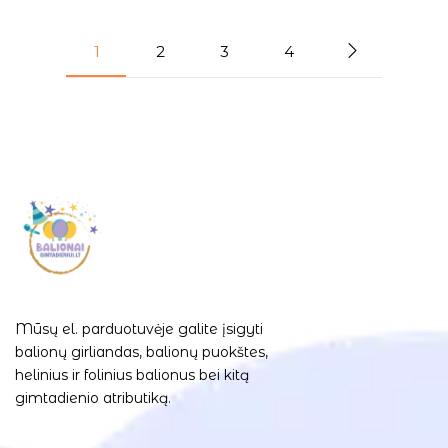
1
2
3
4
Mūsų el. parduotuvėje galite įsigyti
balionų girliandas, balionų puokštes,
helinius ir folinius balionus bei kitą
gimtadienio atributiką.