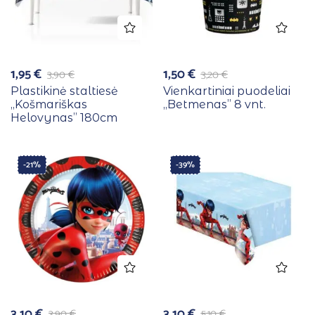
1,95
€
1,50
€
3,90
€
3,20
€
Plastikinė staltiesė
Vienkartiniai puodeliai
,,Košmariškas
,,Betmenas” 8 vnt.
Helovynas” 180cm
-21%
-39%
3,10
€
3,10
€
3,90
€
5,10
€