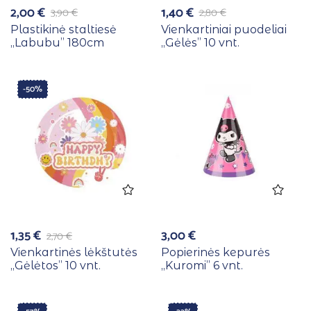
2,00
€
1,40
€
3,90
€
2,80
€
Plastikinė staltiesė
Vienkartiniai puodeliai
,,Labubu” 180cm
,,Gėlės” 10 vnt.
-50%
1,35
€
3,00
€
2,70
€
Vienkartinės lėkštutės
Popierinės kepurės
,,Gėlėtos” 10 vnt.
,,Kuromi” 6 vnt.