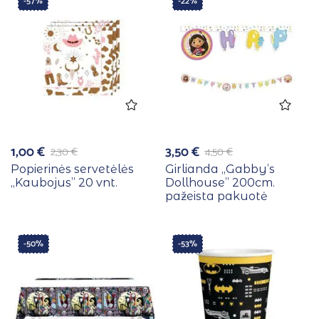
-57%
-22%
1,00
€
3,50
€
2,30
€
4,50
€
Popierinės servetėlės
Girlianda ,,Gabby’s
,,Kaubojus” 20 vnt.
Dollhouse” 200cm.
pažeista pakuotė
-50%
-53%