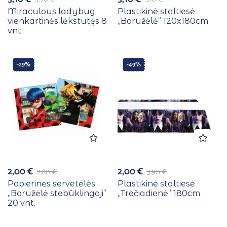
Miraculous ladybug
Plastikinė staltiesė
vienkartinės lėkstutęs 8
,,Boružėlė” 120x180cm
vnt
-29%
-49%
2,00
€
2,00
€
2,80
€
3,90
€
Popierinės servetėlės
Plastikinė staltiesė
,,Boružėlė stebūklingoji”
,,Trečiadienė” 180cm
20 vnt.