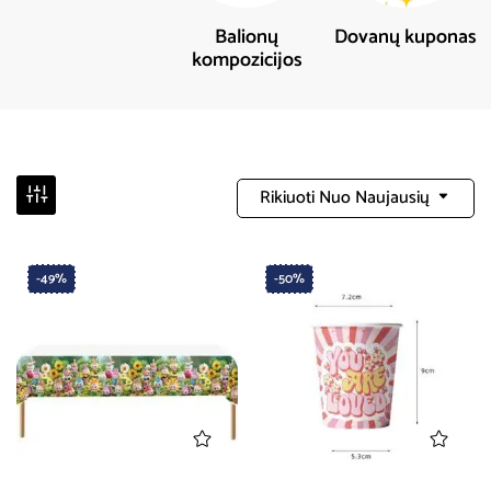
Balionų
Dovanų kuponas
kompozicijos
Rikiuoti Nuo Naujausių
-49%
-50%