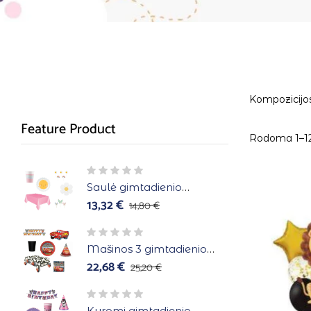
Kompozicijos
Feature Product
Rodoma 1–12 
Saulė gimtadienio
atributika 6 asmenims
13,32
€
14,80
€
Mašinos 3 gimtadienio
atributika 8 asmenims
22,68
€
25,20
€
Kuromi gimtadienio