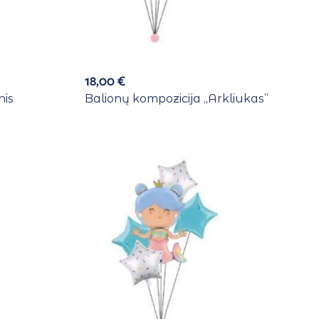
18,00
€
nis
Balionų kompozicija ,,Arkliukas”