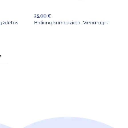
25,00
€
igždėtas
Balionų kompozicija ,,Vienaragis”