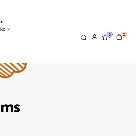
ai
ika
2
0
ėms