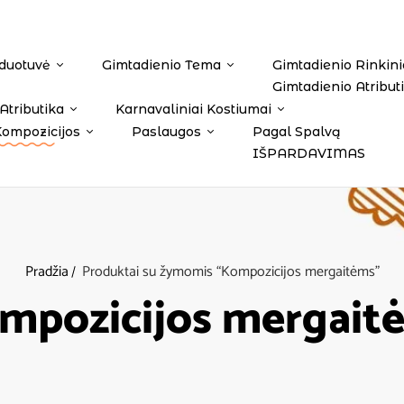
duotuvė
Gimtadienio Tema
Gimtadienio Rinkini
Gimtadienio Atribut
Atributika
Karnavaliniai Kostiumai
Kompozicijos
Paslaugos
Pagal Spalvą
IŠPARDAVIMAS
Pradžia
Produktai su žymomis “Kompozicijos mergaitėms”
mpozicijos mergait