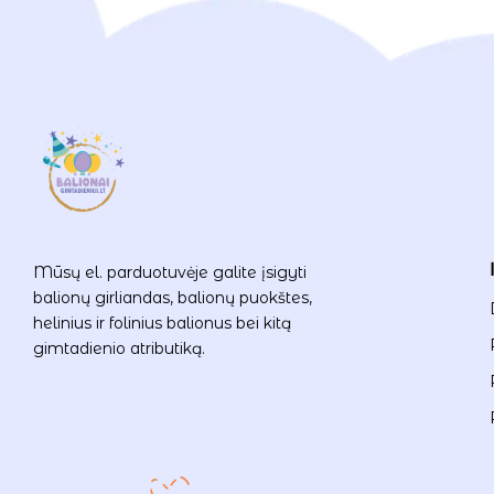
Mūsų el. parduotuvėje galite įsigyti
balionų girliandas, balionų puokštes,
helinius ir folinius balionus bei kitą
gimtadienio atributiką.