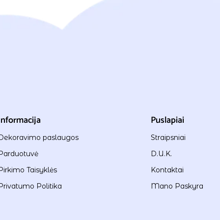
Informacija
Puslapiai
Dekoravimo paslaugos
Straipsniai
Parduotuvė
D.U.K.
Pirkimo Taisyklės
Kontaktai
Privatumo Politika
Mano Paskyra