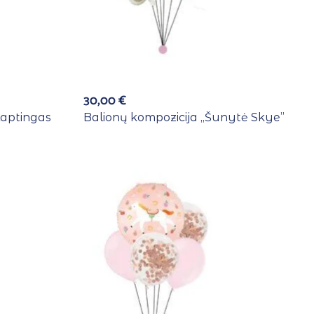
30,00
€
laptingas
Balionų kompozicija ,,Šunytė Skye”