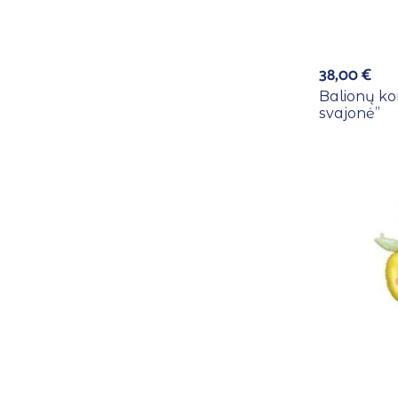
38,00
€
Balionų kom
svajonė”