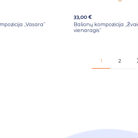
33,00
€
mpozicija ,,Vasara”
Balionų kompozicija ,,Žva
vienaragis”
1
2