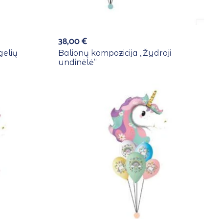
38,00
€
gelių
Balionų kompozicija ,,Žydroji
undinėlė”