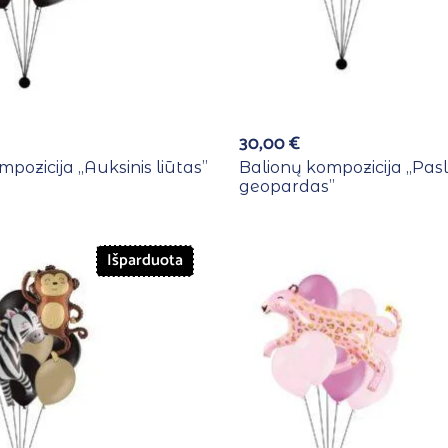
30,00
€
pozicija ,,Auksinis liūtas”
Balionų kompozicija ,,Pas
geopardas”
Išparduota