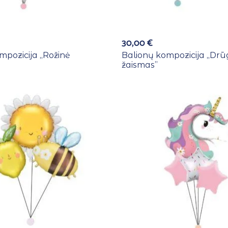
30,00
€
pozicija ,,Rožinė
Balionų kompozicija ,,Drū
žaismas”