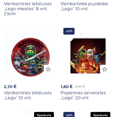
Vienkartinės lėkštutės
Vienkartiniai puodeliai
,,Lego miestas” 8 vnt.
,,Lego” 10 vnt.
23cm
-20%
2,70
€
1,60
€
2,00
€
Vienkartinės lėkštutės
Popierinės servetėlės
,,Lego” 10 vnt.
,,Lego” 20 vnt.
Išparduota
-30%
Išparduota