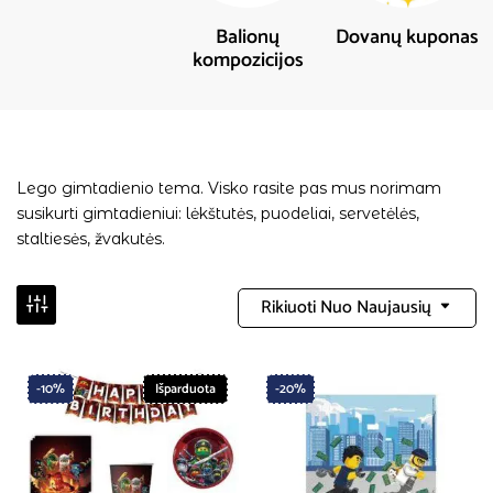
Balionų
Dovanų kuponas
kompozicijos
Lego gimtadienio tema. Visko rasite pas mus norimam
susikurti gimtadieniui: lėkštutės, puodeliai, servetėlės,
staltiesės, žvakutės.
Rikiuoti Nuo Naujausių
-10%
Išparduota
-20%