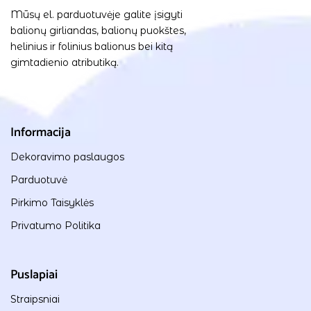
Mūsų el. parduotuvėje galite įsigyti
balionų girliandas, balionų puokštes,
helinius ir folinius balionus bei kitą
gimtadienio atributiką.
Informacija
Dekoravimo paslaugos
Parduotuvė
Pirkimo Taisyklės
Privatumo Politika
Puslapiai
Straipsniai