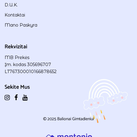
D.U.K.
Kontaktai
Mano Paskyra
Rekvizitai
MB Prekės
Įm. kodas 305696707
LT767300010166878652
Sekite Mus
© 2025
Balionai Gimtadieniui