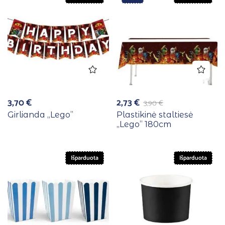
3,70
€
2,73
€
3,90
€
Girlianda ,,Lego”
Plastikinė staltiesė
,,Lego” 180cm
Išparduota
Išparduota