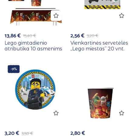
13,86
€
2,56
€
15,40
€
3,20
€
Lego gimtadienio
Vienkartinės servetėlės
atributika 10 asmenims
,,Lego miestas” 20 vnt.
-9%
3,20
€
2,80
€
3,50
€