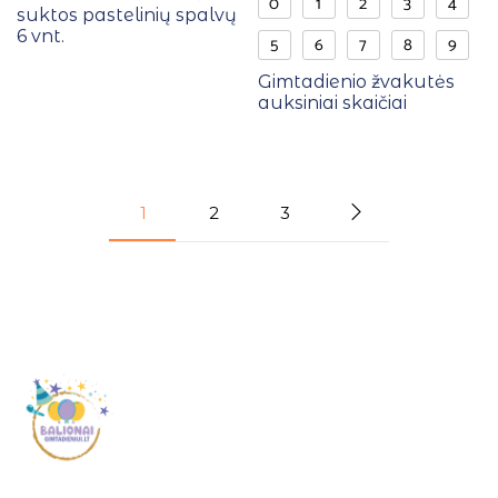
0
1
2
3
4
suktos pastelinių spalvų
6 vnt.
5
6
7
8
9
Gimtadienio žvakutės
auksiniai skaičiai
1
2
3