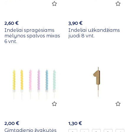
2,60
€
3,90
€
Indeliai spragėsiams
Indeliai užkandžiams
mėlynos spalvos mixas
juodi 8 vnt.
6 vnt.
2,00
€
1,30
€
Gimtadienio žvakutės