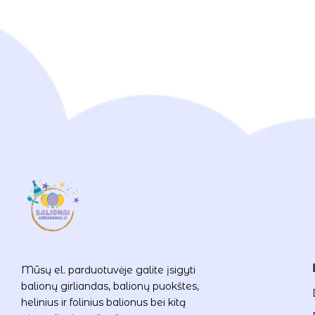
Mūsų el. parduotuvėje galite įsigyti
balionų girliandas, balionų puokštes,
helinius ir folinius balionus bei kitą