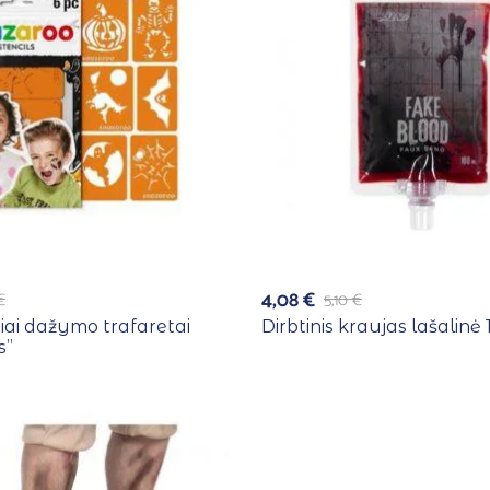
4,08
€
€
5,10
€
iai dažymo trafaretai
Dirbtinis kraujas lašalinė
s”