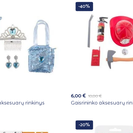
-40%
6,00
€
10,00
€
aksesuarų rinkinys
Gaisrininko aksesuarų ri
-20%