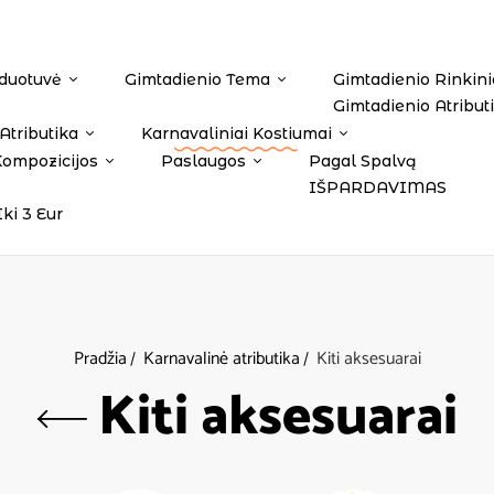
duotuvė
Gimtadienio Tema
Gimtadienio Rinkini
Gimtadienio Atribut
Atributika
Karnavaliniai Kostiumai
Kompozicijos
Paslaugos
Pagal Spalvą
IŠPARDAVIMAS
Iki 3 Eur
Pradžia
Karnavalinė atributika
Kiti aksesuarai
Kiti aksesuarai