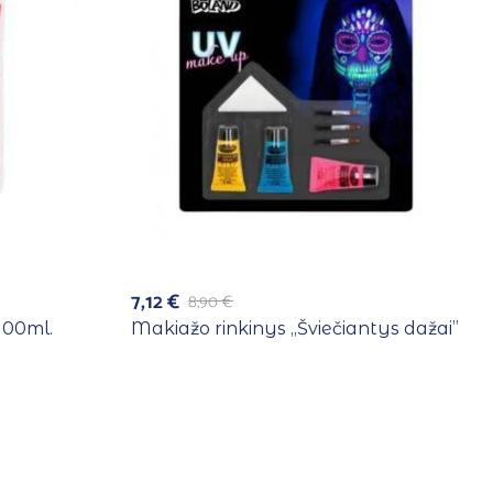
7,12
€
8,90
€
 100ml.
Makiažo rinkinys ,,Šviečiantys dažai”