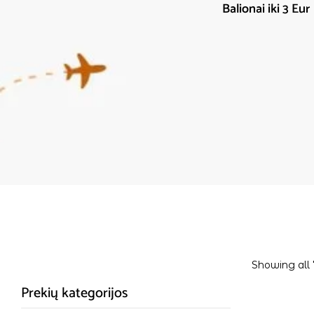
orijos
Balionai iki 3 Eur
Šventinė atributika
Showing all 
Prekių kategorijos