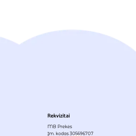
Rekvizitai
MB Prekės
Įm. kodas 305696707