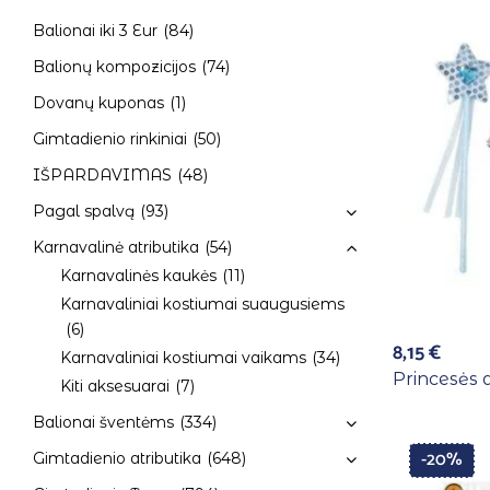
Balionai iki 3 Eur
(84)
Balionų kompozicijos
(74)
Dovanų kuponas
(1)
Gimtadienio rinkiniai
(50)
IŠPARDAVIMAS
(48)
Pagal spalvą
(93)
Karnavalinė atributika
(54)
Karnavalinės kaukės
(11)
Karnavaliniai kostiumai suaugusiems
(6)
8,15
€
Karnavaliniai kostiumai vaikams
(34)
Princesės 
Kiti aksesuarai
(7)
Balionai šventėms
(334)
-20%
Gimtadienio atributika
(648)