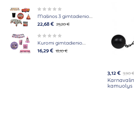
Mašinos 3 gimtadienio
atributika 8 asmenims
22,68
€
25,20
€
Kuromi gimtadienio
atributika 10 asmenims
16,29
€
18,10
€
3,12
€
3,90
Karnavalin
kamuolys