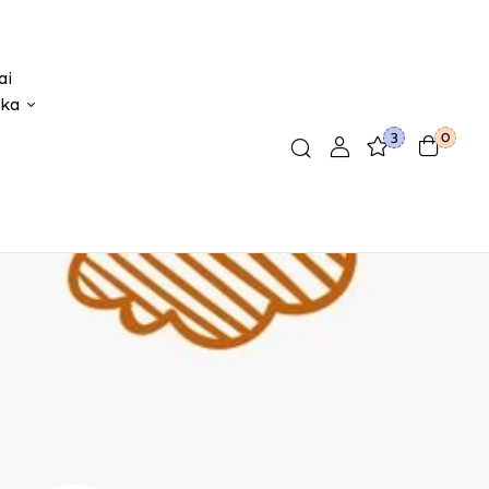
ai
ika
3
0