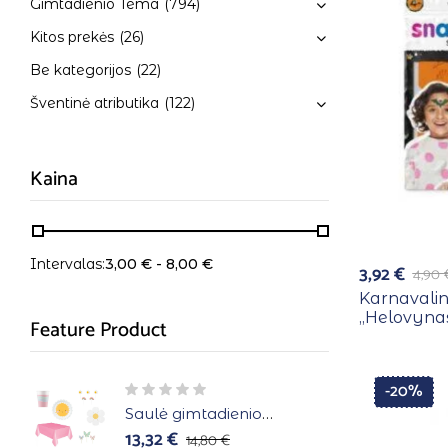
Gimtadienio Tema
(794)
Kitos prekės
(26)
Be kategorijos
(22)
Šventinė atributika
(122)
Kaina
Intervalas:
3,00
€
-
8,00
€
3,92
€
4,90
Karnavalin
,,Helovyna
Feature Product
-20%
Saulė gimtadienio
atributika 6 asmenims
13,32
€
14,80
€