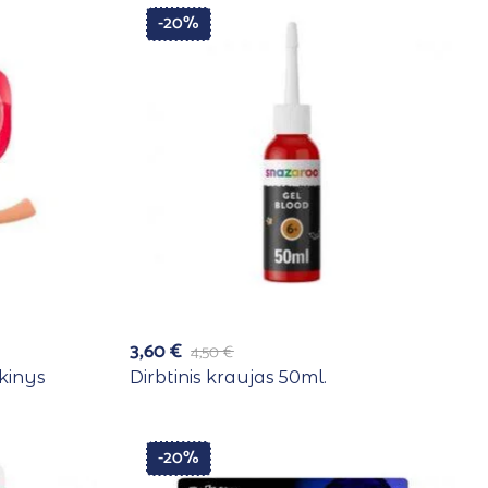
-20%
3,60
€
4,50
€
nkinys
Dirbtinis kraujas 50ml.
-20%