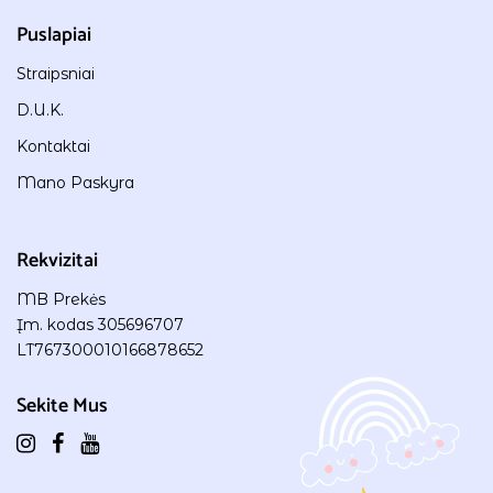
Puslapiai
Straipsniai
D.U.K.
Kontaktai
Mano Paskyra
Rekvizitai
MB Prekės
Įm. kodas 305696707
LT767300010166878652
Sekite Mus