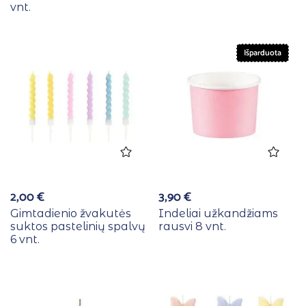
vnt.
Išparduota
2,00
€
3,90
€
Gimtadienio žvakutės
Indeliai užkandžiams
suktos pastelinių spalvų
rausvi 8 vnt.
6 vnt.