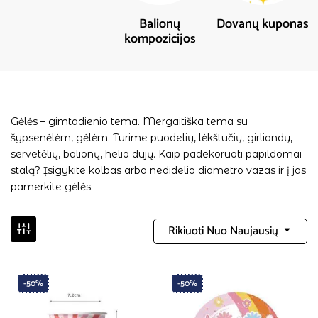
Balionų
Dovanų kuponas
kompozicijos
Gėlės – gimtadienio tema. Mergaitiška tema su
šypsenėlėm, gėlėm. Turime puodelių, lėkštučių, girliandų,
servetėlių, balionų, helio dujų. Kaip padekoruoti papildomai
stalą? Įsigykite kolbas arba nedidelio diametro vazas ir į jas
pamerkite gėlės.
Rikiuoti Nuo Naujausių
-50%
-50%