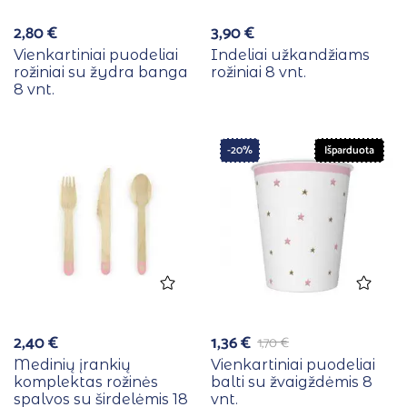
2,80
€
3,90
€
Vienkartiniai puodeliai
Indeliai užkandžiams
rožiniai su žydra banga
rožiniai 8 vnt.
8 vnt.
-20%
Išparduota
2,40
€
1,36
€
1,70
€
Medinių įrankių
Vienkartiniai puodeliai
komplektas rožinės
balti su žvaigždėmis 8
spalvos su širdelėmis 18
vnt.