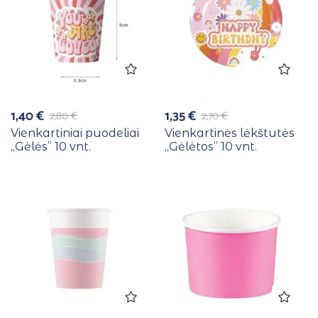
1,40
€
1,35
€
2,80
€
2,70
€
Vienkartiniai puodeliai
Vienkartinės lėkštutės
,,Gėlės” 10 vnt.
,,Gėlėtos” 10 vnt.