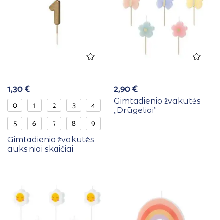
1,30
€
2,90
€
Gimtadienio žvakutės
0
1
2
3
4
,,Drūgeliai”
5
6
7
8
9
Gimtadienio žvakutės
auksiniai skaičiai