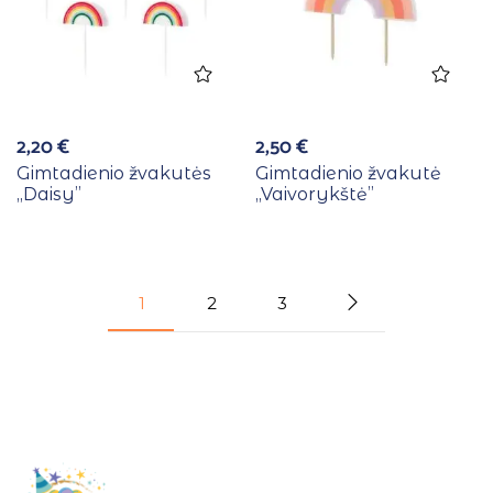
2,20
€
2,50
€
Gimtadienio žvakutės
Gimtadienio žvakutė
,,Daisy”
,,Vaivorykštė”
1
2
3