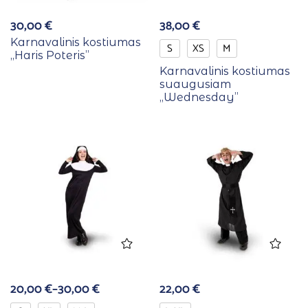
30,00
€
38,00
€
Karnavalinis kostiumas
S
XS
M
,,Haris Poteris”
Karnavalinis kostiumas
suaugusiam
,,Wednesday”
20,00
€
–
30,00
€
22,00
€