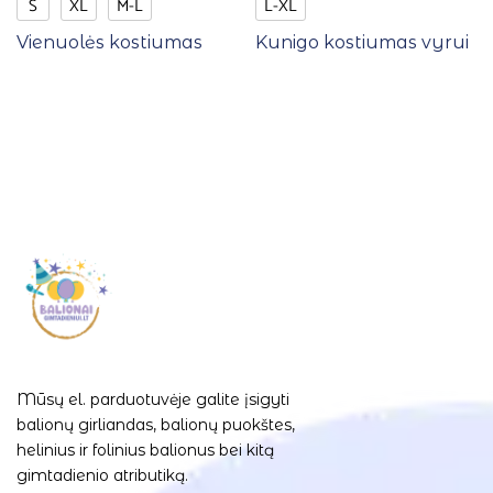
S
XL
M-L
L-XL
Vienuolės kostiumas
Kunigo kostiumas vyrui
Mūsų el. parduotuvėje galite įsigyti
balionų girliandas, balionų puokštes,
helinius ir folinius balionus bei kitą
gimtadienio atributiką.