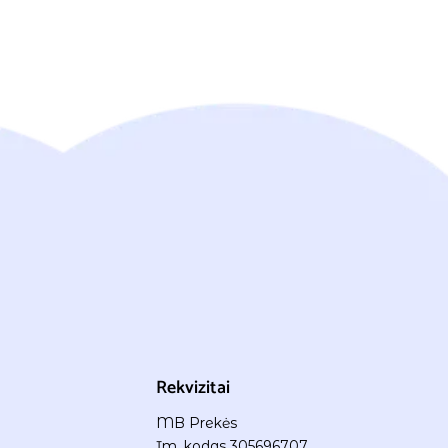
Rekvizitai
MB Prekės
Įm. kodas 305696707