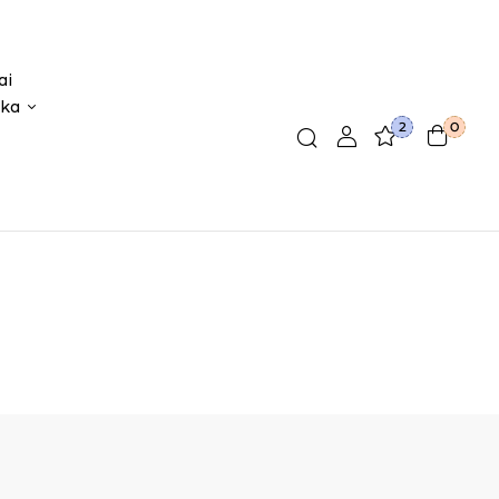
ai
ika
2
0