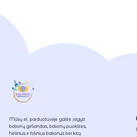
Mūsų el. parduotuvėje galite įsigyti
balionų girliandas, balionų puokštes,
helinius ir folinius balionus bei kitą