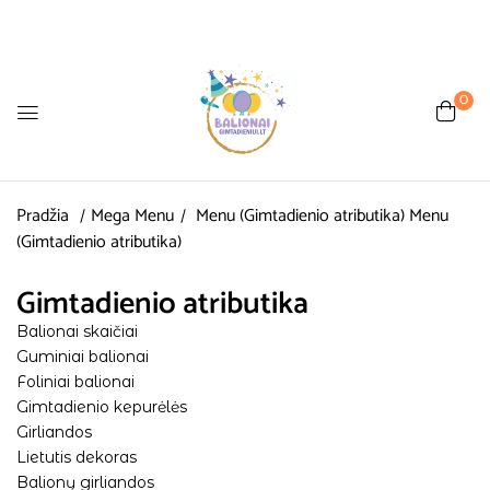
0
Pradžia
Mega Menu
Menu (Gimtadienio atributika)
Menu
(Gimtadienio atributika)
Gimtadienio atributika
Balionai skaičiai
Guminiai balionai
Foliniai balionai
Gimtadienio kepurėlės
Girliandos
Lietutis dekoras
Balionų girliandos