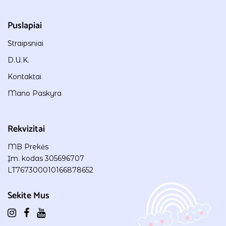
Puslapiai
Straipsniai
D.U.K.
Kontaktai
Mano Paskyra
Rekvizitai
MB Prekės
Įm. kodas 305696707
LT767300010166878652
Sekite Mus