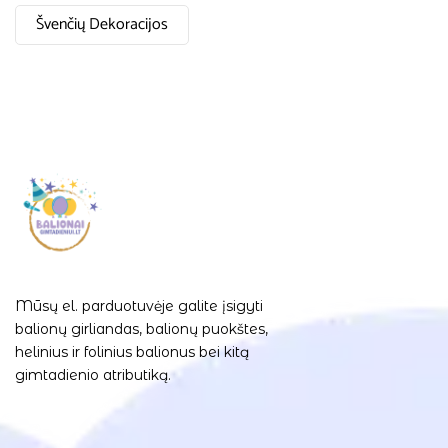
Švenčių Dekoracijos
Mūsų el. parduotuvėje galite įsigyti
balionų girliandas, balionų puokštes,
helinius ir folinius balionus bei kitą
gimtadienio atributiką.