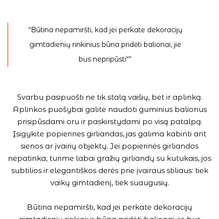
“Būtina nepamiršti, kad jei perkate dekoracijų
gimtadienių rinkinius būna pridėti balionai, jie
bus nepripūsti“”
Svarbu pasipuošti ne tik stalą vaišių, bet ir aplinką.
Aplinkos puošybai galite naudoti guminius balionus
prisipūsdami oru ir paskirstydami po visą patalpą.
Įsigykite popierines girliandas, jas galima kabinti ant
sienos ar įvairių objektų. Jei popierinės girliandos
nepatinka, turime labai gražių girliandų su kutukais, jos
subtilios ir elegantiškos derės prie įvairaus stiliaus: tiek
vaikų gimtadienį, tiek suaugusių.
Būtina nepamiršti, kad jei perkate dekoracijų