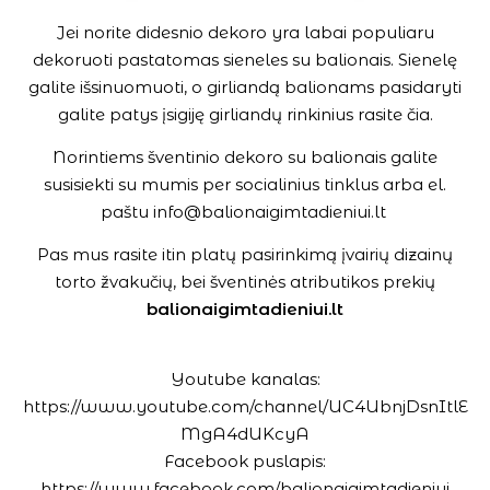
Jei norite didesnio dekoro yra labai populiaru
dekoruoti pastatomas sieneles su balionais. Sienelę
galite išsinuomuoti, o girliandą balionams pasidaryti
galite patys įsigiję girliandų rinkinius rasite
čia.
Norintiems šventinio dekoro su balionais galite
susisiekti su mumis per socialinius tinklus arba el.
paštu
info@balionaigimtadieniui.lt
Pas mus rasite itin platų pasirinkimą įvairių dizainų
torto žvakučių, bei šventinės atributikos prekių
balionaigimtadieniui.lt
Youtube kanalas:
https://www.youtube.com/channel/UC4UbnjDsnItlE
MgA4dUKcyA
Facebook puslapis:
https://www.facebook.com/balionaigimtadieniui