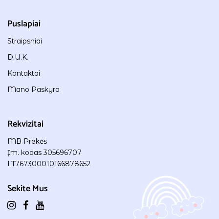
Puslapiai
Straipsniai
D.U.K.
Kontaktai
Mano Paskyra
Rekvizitai
MB Prekės
Įm. kodas 305696707
LT767300010166878652
Sekite Mus