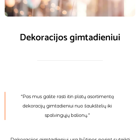
Dekoracijos gimtadieniui
“Pas mus galite rasti itin platų asortimentą
dekoracijų gimtadieniui nuo šaukštelių iki
spalvingųjų balionų.”
Dekoracijos gimtadieniui yra būtinos norint suteikti