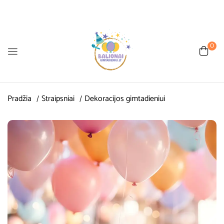
0
Pradžia
Straipsniai
Dekoracijos gimtadieniui