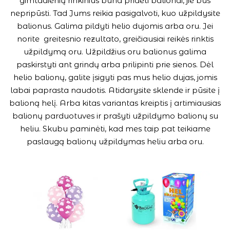
gimtadienių rinkinius būna pridėti balionai, jie bus
nepripūsti. Tad Jums reikia pasigalvoti, kuo užpildysite
balionus. Galima pildyti helio dujomis arba oru. Jei
norite greitesnio rezultato, greičiausiai reikės rinktis
užpildymą oru. Užpildžius oru balionus galima
paskirstyti ant grindų arba prilipinti prie sienos. Dėl
helio balionų, galite įsigyti pas mus helio dujas, jomis
labai paprasta naudotis. Atidarysite sklende ir pūsite į
balioną helį. Arba kitas variantas kreiptis į artimiausias
balionų parduotuves ir prašyti užpildymo balionų su
heliu. Skubu paminėti, kad mes taip pat teikiame
paslaugą balionų užpildymas heliu arba oru.