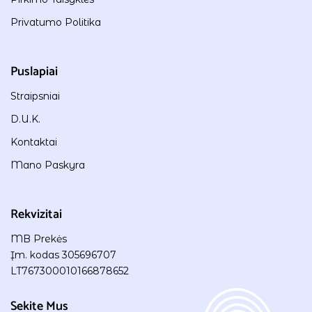
Privatumo Politika
Puslapiai
Straipsniai
D.U.K.
Kontaktai
Mano Paskyra
Rekvizitai
MB Prekės
Įm. kodas 305696707
LT767300010166878652
Sekite Mus