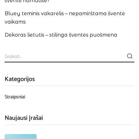
šventė namuose?
Bluey teminis vakarėlis – nepamirštama šventė
vaikams
Dekoras lietutis – stilinga šventės puošmena
Kategorijos
Straipsniai
Naujausi Įrašai