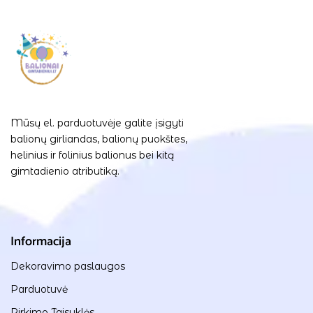
Mūsų el. parduotuvėje galite įsigyti
balionų girliandas, balionų puokštes,
helinius ir folinius balionus bei kitą
gimtadienio atributiką.
Informacija
Dekoravimo paslaugos
Parduotuvė
Pirkimo Taisyklės