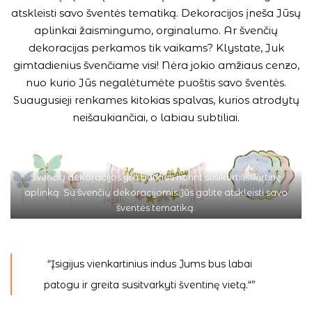
atskleisti savo šventės tematiką. Dekoracijos įneša Jūsų
aplinkai žaismingumo, orginalumo. Ar švenčių
dekoracijas perkamos tik vaikams? Klystate, Juk
gimtadienius švenčiame visi! Nėra jokio amžiaus cenzo,
nuo kurio Jūs negalėtumėte puoštis savo šventės.
Suaugusieji renkames kitokias spalvas, kurios atrodytų
neišaukiančiai, o labiau subtiliai.
Švenčių dekoracijos yra būtinos norint susikurti išskirtinę
aplinką. Su švenčių dekoracijomis Jūs galite atskleisti savo
šventės tematiką.
“Įsigijus vienkartinius indus Jums bus labai
patogu ir greita susitvarkyti šventinę vietą.“”