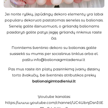
Jei norite ryškių, įspūdingų dekoro elementų yra labai
populiaru dekoruoti pastatomas sieneles su balionais.
Sienelę galite išsinuomuoti, o girliandą balionams
pasidaryti galite patys įsigiję girliandų rinkinius rasite
čia.
Norintiems šventinio dekoro su balionais galite
susisiekti su mumis per socialinius tinklus arba el.
paštu
info@balionaigimtadieniui.lt
Pas mus rasite itin platų pasirinkimą įvairių dizainų
torto žvakučių, bei šventinės atributikos prekių
balionaigimtadieniui.lt
Youtube kanalas:
https://www.youtube.com/channel/UC4UbnjDsnItlE