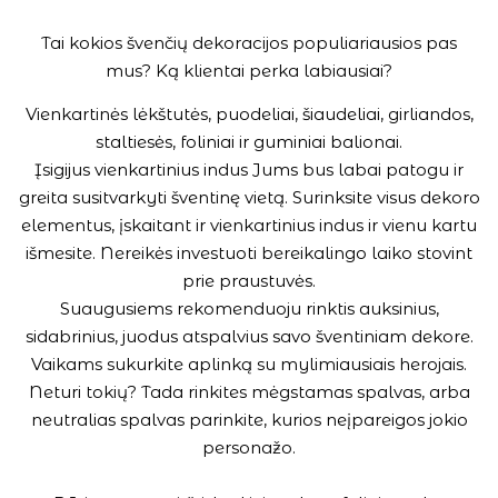
Tai kokios švenčių dekoracijos populiariausios pas
mus? Ką klientai perka labiausiai?
Vienkartinės lėkštutės, puodeliai, šiaudeliai, girliandos,
staltiesės, foliniai ir guminiai balionai.
Įsigijus vienkartinius indus Jums bus labai patogu ir
greita susitvarkyti šventinę vietą. Surinksite visus dekoro
elementus, įskaitant ir vienkartinius indus ir vienu kartu
išmesite. Nereikės investuoti bereikalingo laiko stovint
prie praustuvės.
Suaugusiems rekomenduoju rinktis auksinius,
sidabrinius, juodus atspalvius savo šventiniam dekore.
Vaikams sukurkite aplinką su mylimiausiais herojais.
Neturi tokių? Tada rinkites mėgstamas spalvas, arba
neutralias spalvas parinkite, kurios neįpareigos jokio
personažo.