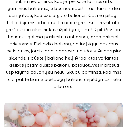
Būtina nepamiršti, kad jei perkate folinius arba
guminius balionus, jie bus nepripūsti. Tad Jums reikia
pasigalvoti, kuo užpildysite balionus. Galima pildyti
helio dujomis arba oru. Jei norite greitesnio rezultato,
greičiausiai reikės rinktis užpildymą oru. Užpildžius oru
balionus galima paskirstyti ant grindų arba prilipinti
prie sienos. Del helio balionų, galite įsigyti pas mus
helio dujas, jomis labai paprasta naudotis. Atidarysite
sklende ir pūsite į balioną helį. Arba kitas variantas
kreiptis į artimiausias balionų parduotuves ir prašyti
užpildymo balionų su heliu. Skubu paminėti, kad mes
taip pat teikiame paslaugą balionų užpildymas heliu
arba oru.