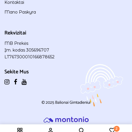
Kontaktai
Mano Paskyra
Rekvizitai
MB Prekės
Įm. kodas 305696707
LT767300010166878652
Sekite Mus
© 2025
Balionai Gimtadieniui
2