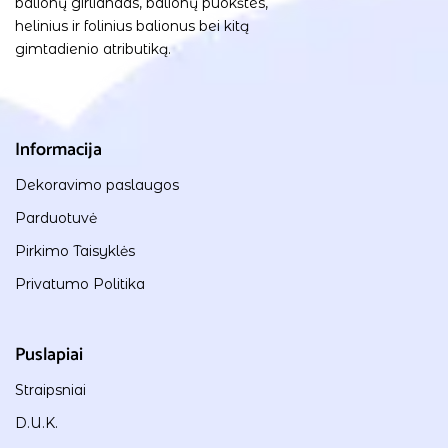
balionų girliandas, balionų puokštes,
helinius ir folinius balionus bei kitą
gimtadienio atributiką.
Informacija
Dekoravimo paslaugos
Parduotuvė
Pirkimo Taisyklės
Privatumo Politika
Puslapiai
Straipsniai
D.U.K.