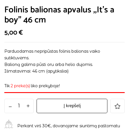
Folinis balionas apvalus ,,It’s a
boy” 46 cm
5,00
€
Parduodamas nepripūstas folinis balionas vaiko
sutiktuvėms.
Balioną galima pūsti oru arba helio dujomis.
Išmatavimai: 46 cm (apytiksliai)
Tik
2 prekė(s)
liko prekyboje!
Į krepšelį
Perkant virš 30€, dovanojame siuntimą paštomatu