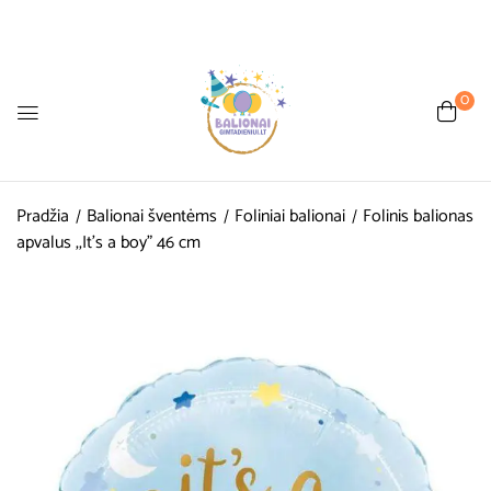
0
Pradžia
Balionai šventėms
Foliniai balionai
Folinis balionas
apvalus ,,It’s a boy” 46 cm