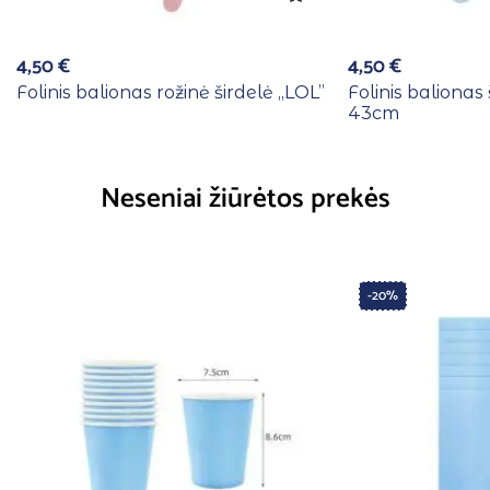
4,50
€
4,50
€
Folinis balionas rožinė širdelė ,,LOL”
Folinis balionas 
43cm
Neseniai žiūrėtos prekės
-20%