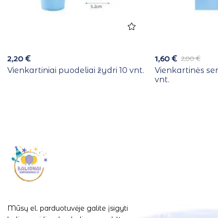
2,20
€
1,60
€
2,00
€
Vienkartiniai puodeliai žydri 10 vnt.
Vienkartinės se
vnt.
Mūsų el. parduotuvėje galite įsigyti