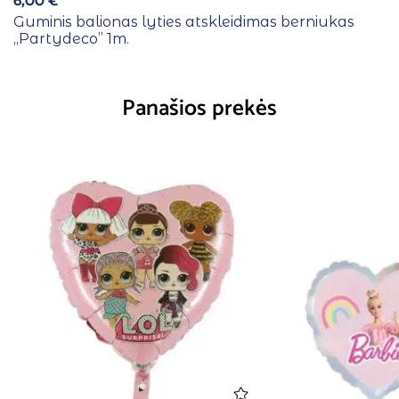
6,00
€
Guminis balionas lyties atskleidimas berniukas
,,Partydeco” 1m.
Panašios prekės