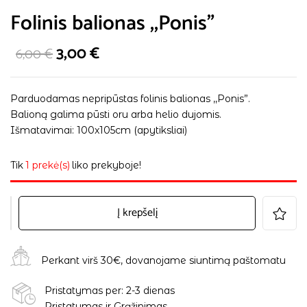
Folinis balionas ,,Ponis”
3,00
€
6,00
€
Parduodamas nepripūstas folinis balionas ,,Ponis”.
Balioną galima pūsti oru arba helio dujomis.
Išmatavimai: 100x105cm (apytiksliai)
Tik
1 prekė(s)
liko prekyboje!
Į krepšelį
Perkant virš 30€, dovanojame siuntimą paštomatu
Pristatymas per: 2-3 dienas
Pristatymas ir Grąžinimas