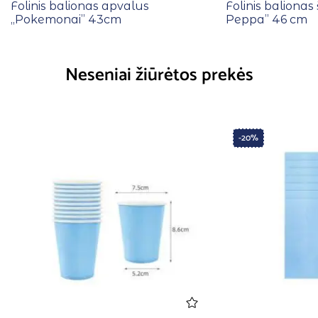
Folinis balionas apvalus
Folinis balionas 
,,Pokemonai” 43cm
Peppa” 46 cm
Neseniai žiūrėtos prekės
-20%