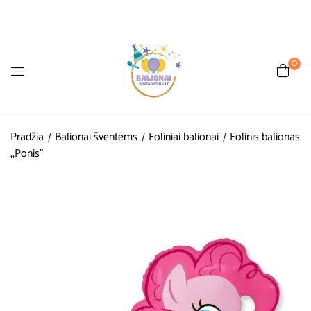
0
Pradžia
Balionai šventėms
Foliniai balionai
Folinis balionas
,,Ponis”