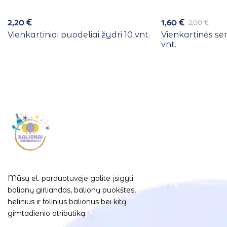
2,20
€
1,60
€
2,00
€
Vienkartiniai puodeliai žydri 10 vnt.
Vienkartinės se
vnt.
Mūsų el. parduotuvėje galite įsigyti
balionų girliandas, balionų puokštes,
helinius ir folinius balionus bei kitą
gimtadienio atributiką.