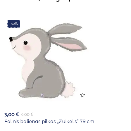
-50%
3,00
€
6,00
€
Folinis balionas pilkas ,,Zuikelis” 79 cm