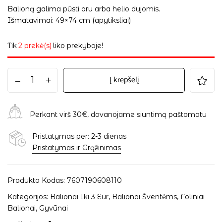
Balioną galima pūsti oru arba helio dujomis.
Išmatavimai: 49×74 cm (apytiksliai)
Tik
2 prekė(s)
liko prekyboje!
Į krepšelį
Perkant virš 30€, dovanojame siuntimą paštomatu
Pristatymas per: 2-3 dienas
Pristatymas ir Grąžinimas
Produkto Kodas:
7607190608110
Kategorijos:
Balionai Iki 3 Eur
,
Balionai Šventėms
,
Foliniai
Balionai
,
Gyvūnai