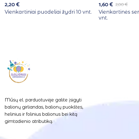
2,20
€
1,60
€
2,00
€
Vienkartiniai puodeliai žydri 10 vnt.
Vienkartinės se
vnt.
Mūsų el. parduotuvėje galite įsigyti
balionų girliandas, balionų puokštes,
helinius ir folinius balionus bei kitą
gimtadienio atributiką.