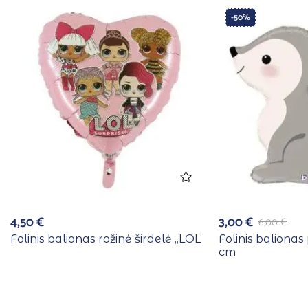
-50%
4,50
€
3,00
€
6,00
€
Folinis balionas rožinė širdelė ,,LOL”
Folinis balionas 
cm