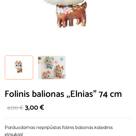
Folinis balionas ,,Elnias” 74 cm
3,00
€
4,00
€
Parduodamas nepripūstas folinis balionas kalėdinis
elniukas!