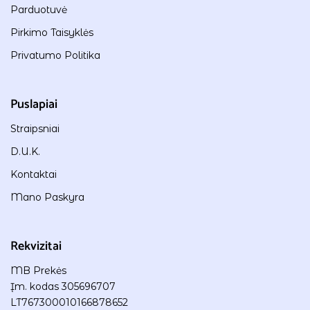
Parduotuvė
Pirkimo Taisyklės
Privatumo Politika
Puslapiai
Straipsniai
D.U.K.
Kontaktai
Mano Paskyra
Rekvizitai
MB Prekės
Įm. kodas 305696707
LT767300010166878652