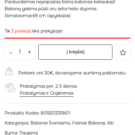
Parduodamas nepripūstas folinis balionas keksiukas!
Balioną galima pūsti oru arba helio dujomis.
Išmatavimai:69 cm (apytiksliai)
Tik
3 prekė(s)
liko prekyboje!
Į krepšelį
Perkant virš 30€, dovanojame siuntimą paštomatu
Pristatymas per: 2-3 dienas
Pristatymas ir Grąžinimas
Produkto Kodas:
8055513359611
Kategorijos:
Balionai Šventėms
,
Foliniai Balionai
,
Kiti
Žyma:
Naujiena