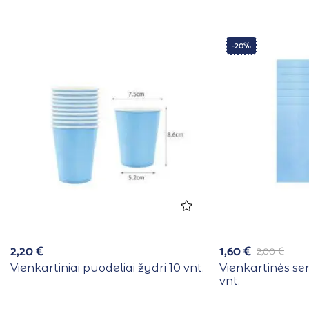
-20%
2,20
€
1,60
€
2,00
€
Vienkartiniai puodeliai žydri 10 vnt.
Vienkartinės se
vnt.