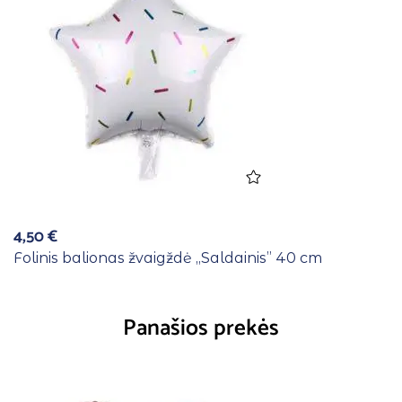
4,50
€
Folinis balionas žvaigždė ,,Saldainis” 40 cm
Panašios prekės