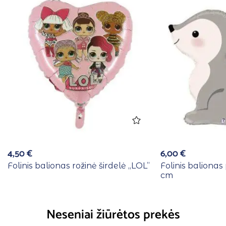
4,50
€
6,00
€
Folinis balionas rožinė širdelė ,,LOL”
Folinis balionas 
cm
Neseniai žiūrėtos prekės