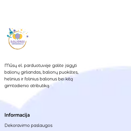
Mūsų el. parduotuvėje galite įsigyti
balionų girliandas, balionų puokštes,
helinius ir folinius balionus bei kitą
gimtadienio atributiką.
Informacija
Dekoravimo paslaugos