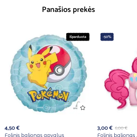
Panašios prekės
Išparduota
-50%
4,50
€
3,00
€
6,00
€
Folinis balionas apvalus
Folinis balionas 