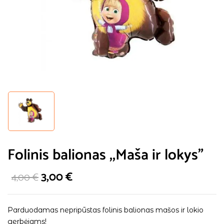
Folinis balionas ,,Maša ir lokys”
3,00
€
4,00
€
Parduodamas nepripūstas folinis balionas mašos ir lokio
gerbėjams!