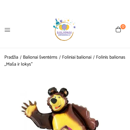
0
Pradžia
Balionai šventėms
Foliniai balionai
Folinis balionas
,,Maša ir lokys”