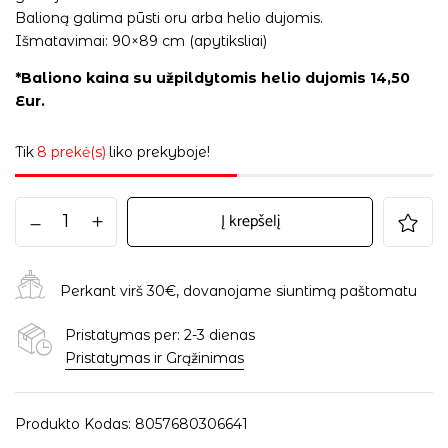
Balioną galima pūsti oru arba helio dujomis.
Išmatavimai: 90×89 cm (apytiksliai)
*Baliono kaina su užpildytomis helio dujomis 14,50
Eur.
Tik
8 prekė(s)
liko prekyboje!
Į krepšelį
Perkant virš 30€, dovanojame siuntimą paštomatu
Pristatymas per: 2-3 dienas
Pristatymas ir Grąžinimas
Produkto Kodas:
8057680306641