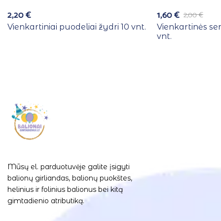
2,20
€
1,60
€
2,00
€
Vienkartiniai puodeliai žydri 10 vnt.
Vienkartinės se
vnt.
Mūsų el. parduotuvėje galite įsigyti
balionų girliandas, balionų puokštes,
helinius ir folinius balionus bei kitą
gimtadienio atributiką.