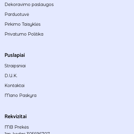
Dekoravimo paslaugos
Parduotuvė
Pirkimo Taisyklės
Privatumo Politika
Puslapiai
Straipsniai
D.U.K.
Kontaktai
Mano Paskyra
Rekvizitai
MB Prekės
Įm. kodas 305696707