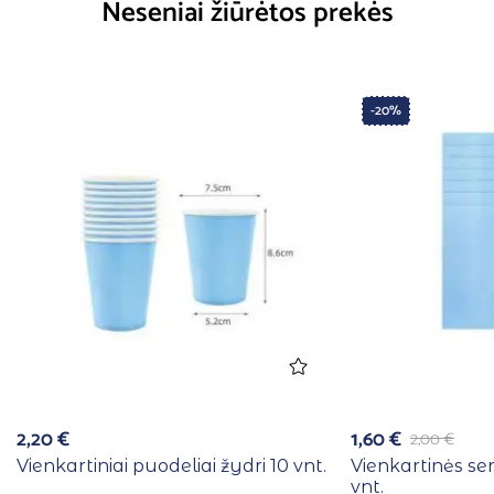
Neseniai žiūrėtos prekės
-20%
2,20
€
1,60
€
2,00
€
Vienkartiniai puodeliai žydri 10 vnt.
Vienkartinės se
vnt.