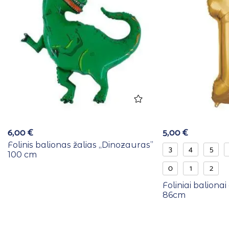
6,00
€
5,00
€
Folinis balionas žalias ,,Dinozauras”
3
4
5
100 cm
0
1
2
Foliniai balionai
86cm