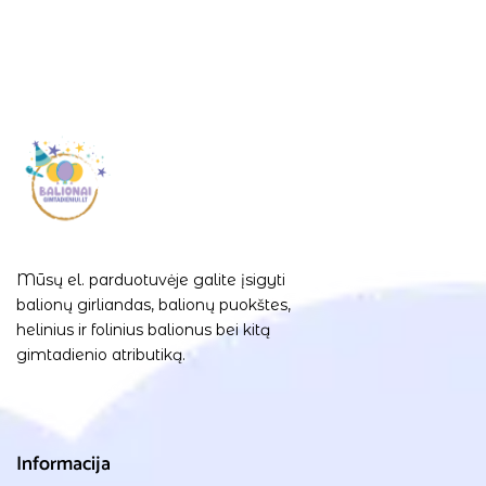
Mūsų el. parduotuvėje galite įsigyti
balionų girliandas, balionų puokštes,
helinius ir folinius balionus bei kitą
gimtadienio atributiką.
Informacija