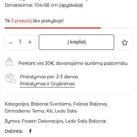
Išmatavimai: 104×58 cm (apytiksliai)
Tik
3 prekė(s)
liko prekyboje!
Į krepšelį
Perkant virš 30€, dovanojame siuntimą paštomatu
Pristatymas per: 2-3 dienas
Pristatymas ir Grąžinimas
Kategorijos:
Balionai Šventėms
,
Foliniai Balionai
,
Gimtadienio Tema
,
Kiti
,
Ledo Šalis
Žymos:
Frozen Dekoracijos
,
Ledo Šalis Balionai
Dalintis: