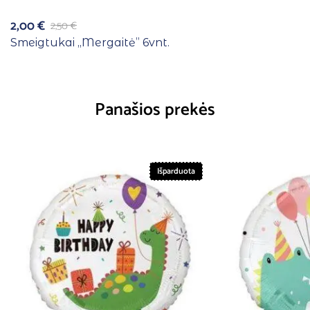
2,00
€
2,50
€
Smeigtukai ,,Mergaitė” 6vnt.
Panašios prekės
Išparduota