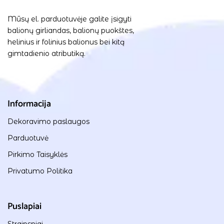
Mūsų el. parduotuvėje galite įsigyti
balionų girliandas, balionų puokštes,
helinius ir folinius balionus bei kitą
gimtadienio atributiką.
Informacija
Dekoravimo paslaugos
Parduotuvė
Pirkimo Taisyklės
Privatumo Politika
Puslapiai
Straipsniai