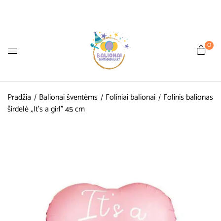
0
Pradžia
Balionai šventėms
Foliniai balionai
Folinis balionas
širdelė ,,It’s a girl” 45 cm