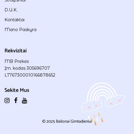
D.U.K.
Kontaktai
Mano Paskyra
Rekvizitai
MB Prekės
Įm. kodas 305696707
LT767300010166878652
Sekite Mus
© 2025
Balionai Gimtadieniui