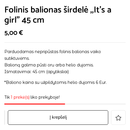
Folinis balionas širdelė ,,It’s a
girl” 45 cm
5,00
€
Parduodamas nepripūstas folinis balionas vaiko
sutiktuvėms.
Balioną galima pūsti oru arba helio dujomis.
Išmatavimai: 45 cm (apytiksliai)
*Baliono kaina su užpildytomis helio dujomis 6 Eur.
Tik
1 prekė(s)
liko prekyboje!
Į krepšelį