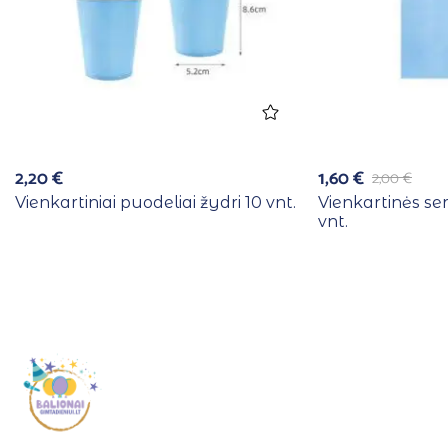
2,20
€
1,60
€
2,00
€
Vienkartiniai puodeliai žydri 10 vnt.
Vienkartinės se
vnt.