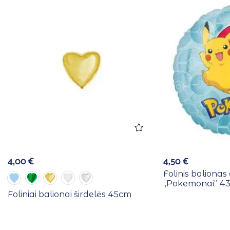
4,00
€
4,50
€
Folinis balionas
,,Pokemonai” 4
Foliniai balionai širdelės 45cm