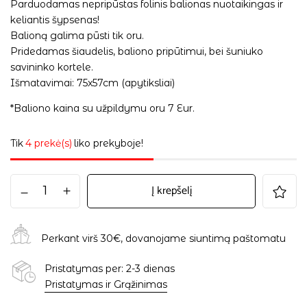
Parduodamas nepripūstas folinis balionas nuotaikingas ir
keliantis šypsenas!
Balioną galima pūsti tik oru.
Pridedamas šiaudelis, baliono pripūtimui, bei šuniuko
savininko kortele.
Išmatavimai: 75x57cm (apytiksliai)
*Baliono kaina su užpildymu oru 7 Eur.
Tik
4 prekė(s)
liko prekyboje!
Į krepšelį
Perkant virš 30€, dovanojame siuntimą paštomatu
Pristatymas per: 2-3 dienas
Pristatymas ir Grąžinimas