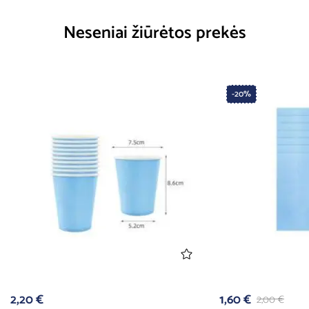
Neseniai žiūrėtos prekės
-20%
2,20
€
1,60
€
2,00
€