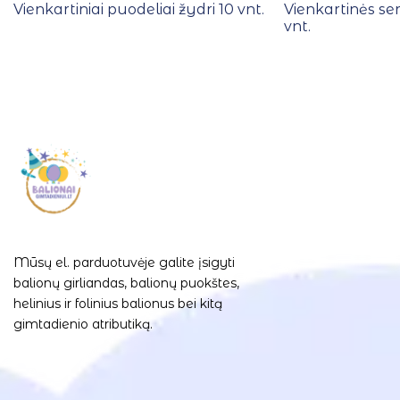
Vienkartiniai puodeliai žydri 10 vnt.
Vienkartinės se
vnt.
Mūsų el. parduotuvėje galite įsigyti
balionų girliandas, balionų puokštes,
helinius ir folinius balionus bei kitą
gimtadienio atributiką.