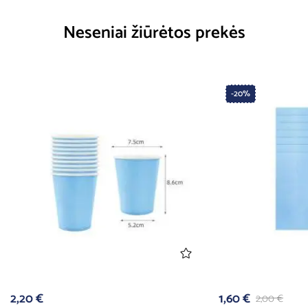
Neseniai žiūrėtos prekės
-20%
2,20
€
1,60
€
2,00
€