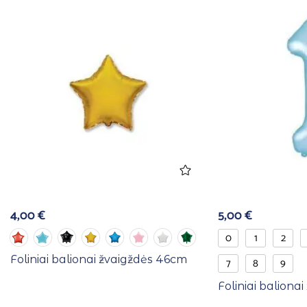
4,00
€
5,00
€
0
1
2
Foliniai balionai žvaigždės 46cm
7
8
9
Foliniai balionai