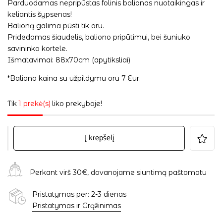
Parduodamas nepripūstas folinis balionas nuotaikingas ir
keliantis šypsenas!
Balioną galima pūsti tik oru.
Pridedamas šiaudelis, baliono pripūtimui, bei šuniuko
savininko kortele.
Išmatavimai: 88x70cm (apytiksliai)
*Baliono kaina su užpildymu oru 7 Eur.
Tik
1 prekė(s)
liko prekyboje!
Į krepšelį
Perkant virš 30€, dovanojame siuntimą paštomatu
Pristatymas per: 2-3 dienas
Pristatymas ir Grąžinimas