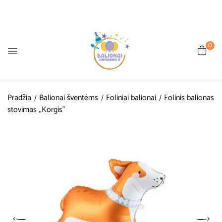
0
Pradžia
Balionai šventėms
Foliniai balionai
Folinis balionas
stovimas ,,Korgis”