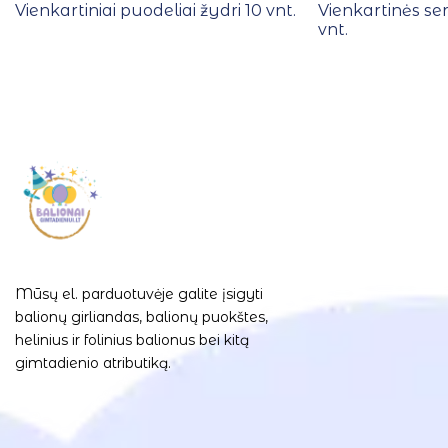
Vienkartiniai puodeliai žydri 10 vnt.
Vienkartinės se
vnt.
Mūsų el. parduotuvėje galite įsigyti
balionų girliandas, balionų puokštes,
helinius ir folinius balionus bei kitą
gimtadienio atributiką.