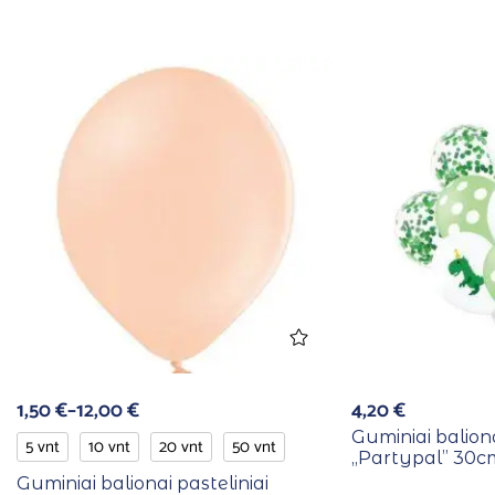
1,50
€
–
12,00
€
4,20
€
Guminiai balion
5 vnt
10 vnt
20 vnt
50 vnt
,,Partypal” 30c
Guminiai balionai pasteliniai