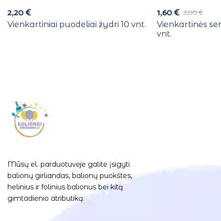
2,20
€
1,60
€
2,00
€
Vienkartiniai puodeliai žydri 10 vnt.
Vienkartinės se
vnt.
Mūsų el. parduotuvėje galite įsigyti
balionų girliandas, balionų puokštes,
helinius ir folinius balionus bei kitą
gimtadienio atributiką.