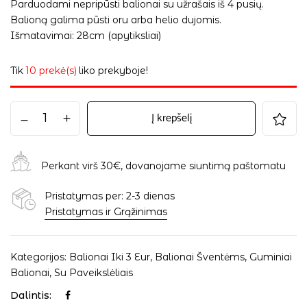
Parduodami nepripūsti balionai su užrašais iš 4 pusių.
Balioną galima pūsti oru arba helio dujomis.
Išmatavimai: 28cm (apytiksliai)
Tik
10 prekė(s)
liko prekyboje!
Į krepšelį
Perkant virš 30€, dovanojame siuntimą paštomatu
Pristatymas per: 2-3 dienas
Pristatymas ir Grąžinimas
Kategorijos:
Balionai Iki 3 Eur
,
Balionai Šventėms
,
Guminiai
Balionai
,
Su Paveikslėliais
Dalintis: