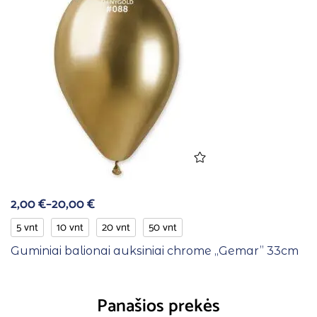
2,00
€
–
20,00
€
5 vnt
10 vnt
20 vnt
50 vnt
Guminiai balionai auksiniai chrome ,,Gemar” 33cm
Panašios prekės