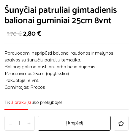
Šunyčiai patruliai gimtadienis
balionai guminiai 25cm 8vnt
2,80
€
3,70
€
Parduodami nepripūsti balionai raudonos ir mėlynos
spalvos su šunyčiu patruliu tematika.
Balioną galima pūsti oru arba helio dujomis.
Išmatavimai: 25cm (apytiksliai)
Pakuotėje: 8 vnt.
Gamintojas: Procos
Tik
3 prekė(s)
liko prekyboje!
Į krepšelį