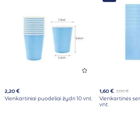
2,20
€
1,60
€
2,00
€
Vienkartiniai puodeliai žydri 10 vnt.
Vienkartinės se
vnt.