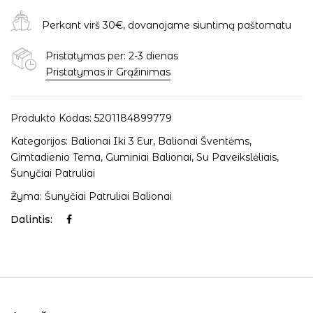
Perkant virš 30€, dovanojame siuntimą paštomatu
Pristatymas per: 2-3 dienas
Pristatymas ir Grąžinimas
Produkto Kodas:
5201184899779
Kategorijos:
Balionai Iki 3 Eur
,
Balionai Šventėms
,
Gimtadienio Tema
,
Guminiai Balionai
,
Su Paveikslėliais
,
Šunyčiai Patruliai
Žyma:
Šunyčiai Patruliai Balionai
Dalintis: