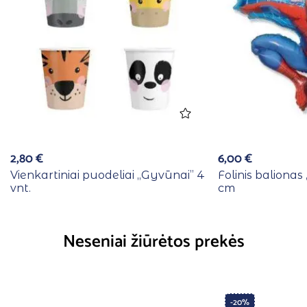
2,80
€
6,00
€
Vienkartiniai puodeliai ,,Gyvūnai” 4
Folinis balionas
vnt.
cm
Neseniai žiūrėtos prekės
-20%