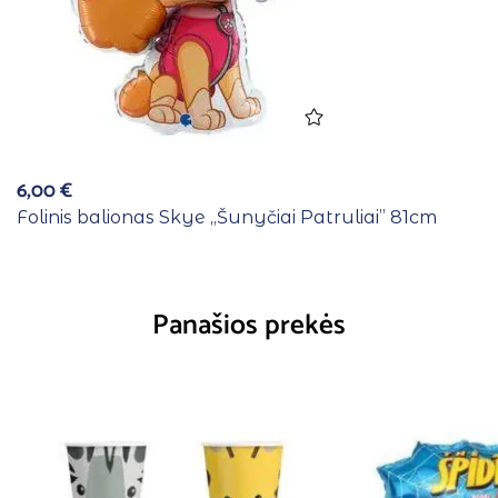
6,00
€
Folinis balionas Skye ,,Šunyčiai Patruliai” 81cm
Panašios prekės