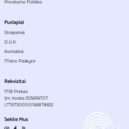
Privatumo Politika
Puslapiai
Straipsniai
D.U.K.
Kontaktai
Mano Paskyra
Rekvizitai
MB Prekės
Įm. kodas 305696707
LT767300010166878652
Sekite Mus