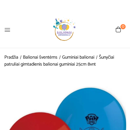
0
Pradžia
Balionai šventėms
Guminiai balionai
Šunyčiai
patruliai gimtadienis balionai guminiai 25cm 8vnt