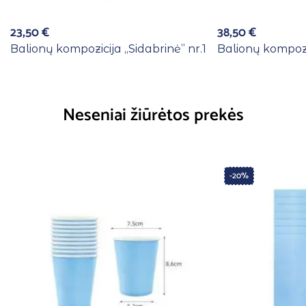
23,50
€
38,50
€
Balionų kompozicija ,,Sidabrinė” nr.1
Balionų kompozic
Neseniai žiūrėtos prekės
-20%