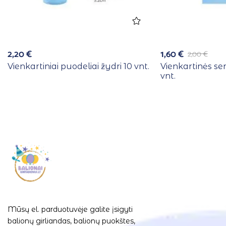
2,20
€
1,60
€
2,00
€
Vienkartiniai puodeliai žydri 10 vnt.
Vienkartinės se
vnt.
Mūsų el. parduotuvėje galite įsigyti
balionų girliandas, balionų puokštes,