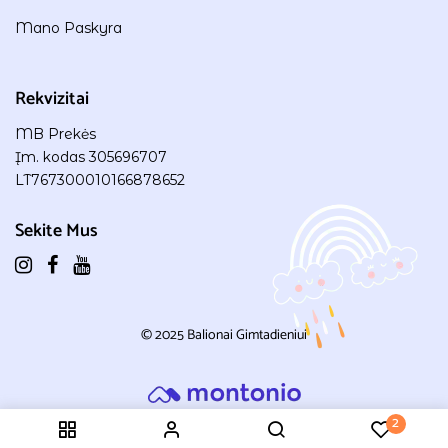
Mano Paskyra
Rekvizitai
MB Prekės
Įm. kodas 305696707
LT767300010166878652
Sekite Mus
© 2025
Balionai Gimtadieniui
2