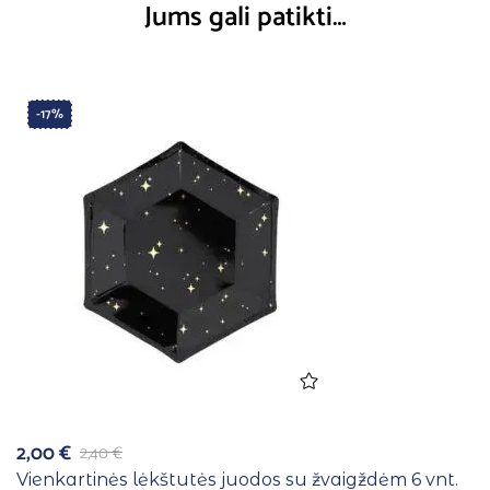
Jums gali patikti…
-17%
2,00
€
2,40
€
Vienkartinės lėkštutės juodos su žvaigždėm 6 vnt.