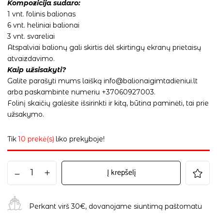
Kompozicija sudaro:
1 vnt. folinis balionas
6 vnt. heliniai balionai
3 vnt. svareliai
Atspalviai balionų gali skirtis dėl skirtingų ekranų prietaisų
atvaizdavimo.
Kaip užsisakyti?
Galite parašyti mums laišką info@balionaigimtadieniui.lt
arba paskambinte numeriu +37060927003.
Folinį skaičių galėsite išsirinkti ir kitą, būtina paminėti, tai prie
užsakymo.
Tik
10 prekė(s)
liko prekyboje!
Į krepšelį
Perkant virš 30€, dovanojame siuntimą paštomatu