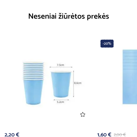
Neseniai žiūrėtos prekės
-20%
2,20
€
1,60
€
2,00
€