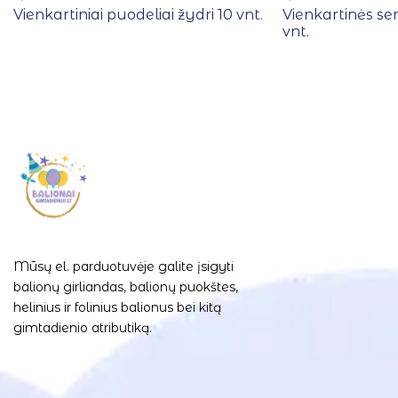
Vienkartiniai puodeliai žydri 10 vnt.
Vienkartinės se
vnt.
Mūsų el. parduotuvėje galite įsigyti
balionų girliandas, balionų puokštes,
helinius ir folinius balionus bei kitą
gimtadienio atributiką.