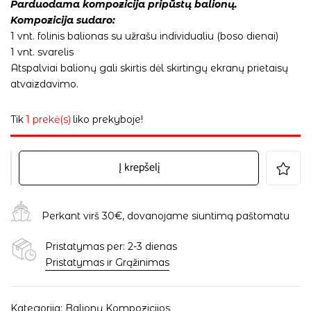
Parduodama kompozicija pripūstų balionų.
Kompozicija sudaro:
1 vnt. folinis balionas su užrašu individualiu (boso dienai)
1 vnt. svarelis
Atspalviai balionų gali skirtis dėl skirtingų ekranų prietaisų
atvaizdavimo.
Tik
1 prekė(s)
liko prekyboje!
Į krepšelį
Perkant virš 30€, dovanojame siuntimą paštomatu
Pristatymas per: 2-3 dienas
Pristatymas ir Grąžinimas
Kategorija:
Balionų Kompozicijos