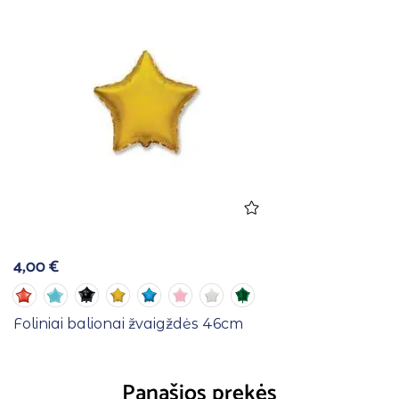
4,00
€
Foliniai balionai žvaigždės 46cm
Panašios prekės