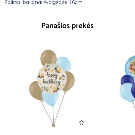
Foliniai balionai žvaigždės 46cm
Panašios prekės