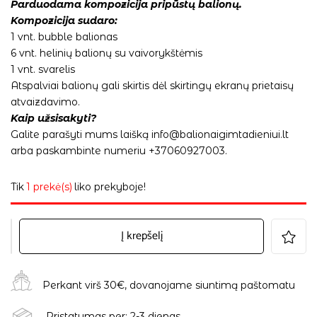
Parduodama kompozicija pripūstų balionų.
Kompozicija sudaro:
1 vnt. bubble balionas
6 vnt. helinių balionų su vaivorykštėmis
1 vnt. svarelis
Atspalviai balionų gali skirtis dėl skirtingų ekranų prietaisų
atvaizdavimo.
Kaip užsisakyti?
Galite parašyti mums laišką info@balionaigimtadieniui.lt
arba paskambinte numeriu +37060927003.
Tik
1 prekė(s)
liko prekyboje!
Į krepšelį
Perkant virš 30€, dovanojame siuntimą paštomatu
Pristatymas per: 2-3 dienas