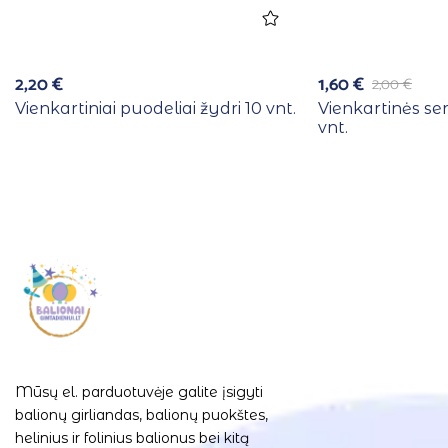
2,20
€
1,60
€
2,00
€
Vienkartiniai puodeliai žydri 10 vnt.
Vienkartinės se
vnt.
Mūsų el. parduotuvėje galite įsigyti
balionų girliandas, balionų puokštes,
helinius ir folinius balionus bei kitą