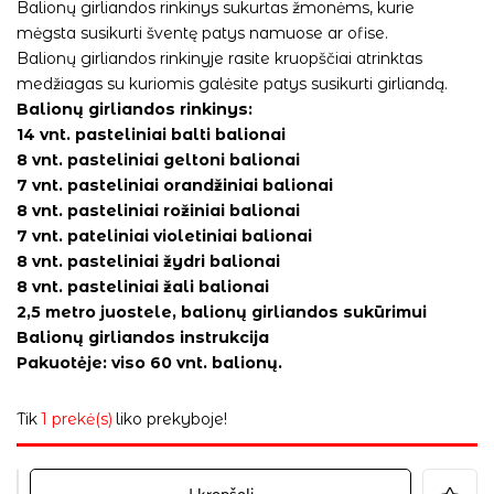
Balionų girliandos rinkinys sukurtas žmonėms, kurie
mėgsta susikurti šventę patys namuose ar ofise.
Balionų girliandos rinkinyje rasite kruopščiai atrinktas
medžiagas su kuriomis galėsite patys susikurti girliandą.
Balionų girliandos rinkinys:
14 vnt. pasteliniai balti balionai
8 vnt. pasteliniai geltoni balionai
7 vnt. pasteliniai orandžiniai balionai
8 vnt. pasteliniai rožiniai balionai
7 vnt. pateliniai violetiniai balionai
8 vnt. pasteliniai žydri balionai
8 vnt. pasteliniai žali balionai
2,5 metro juostele, balionų girliandos sukūrimui
Balionų girliandos instrukcija
Pakuotėje: viso 60 vnt. balionų.
Tik
1 prekė(s)
liko prekyboje!