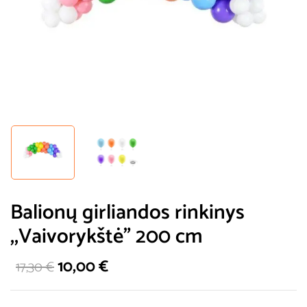
Balionų girliandos rinkinys
,,Vaivorykštė” 200 cm
10,00
€
17,30
€