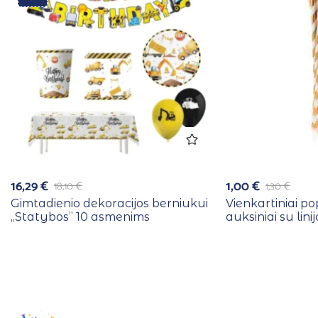
16,29
€
1,00
€
18,10
€
1,30
€
Gimtadienio dekoracijos berniukui
Vienkartiniai pop
,,Statybos” 10 asmenims
auksiniai su lini