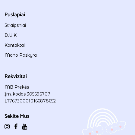
Puslapiai
Straipsniai
D.U.K.
Kontaktai
Mano Paskyra
Rekvizitai
MB Prekės
Įm. kodas 305696707
LT767300010166878652
Sekite Mus