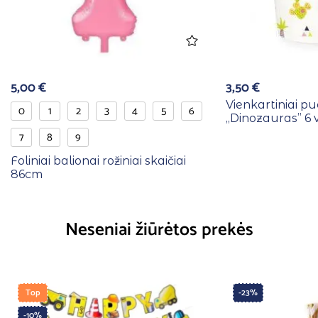
5,00
€
3,50
€
Vienkartiniai pu
0
1
2
3
4
5
6
,,Dinozauras” 6 
7
8
9
Foliniai balionai rožiniai skaičiai
86cm
Neseniai žiūrėtos prekės
Top
-23%
-10%