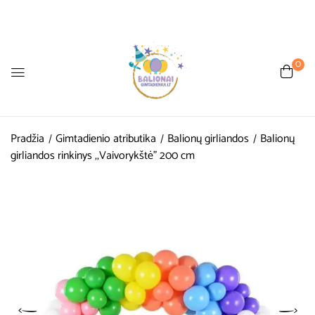
0
Pradžia
Gimtadienio atributika
Balionų girliandos
Balionų
girliandos rinkinys ,,Vaivorykštė” 200 cm