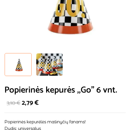
Popierinės kepurės ,,Go” 6 vnt.
2,79
€
3,10
€
Popierinės kepurėlės mašinyčių fanams!
Dydis: universalus