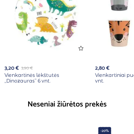
3,20
€
2,80
€
3,90
€
Vienkartinės lėkštutės
Vienkartiniai pu
,,Dinozauras” 6 vnt.
vnt.
Neseniai žiūrėtos prekės
-20%