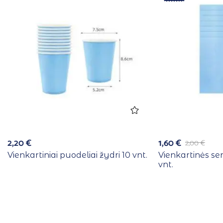
2,20
€
1,60
€
2,00
€
Vienkartiniai puodeliai žydri 10 vnt.
Vienkartinės se
vnt.