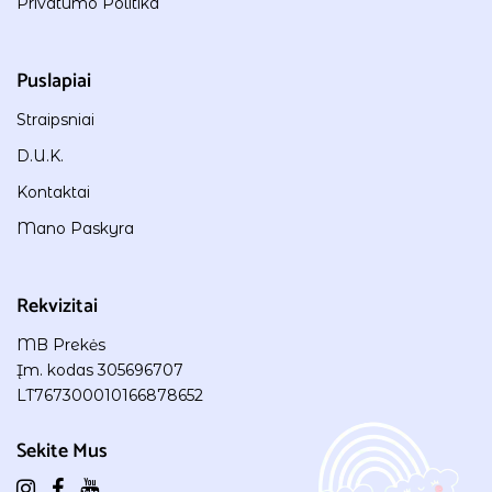
Privatumo Politika
Puslapiai
Straipsniai
D.U.K.
Kontaktai
Mano Paskyra
Rekvizitai
MB Prekės
Įm. kodas 305696707
LT767300010166878652
Sekite Mus