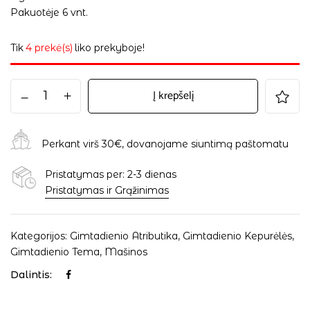
Pakuotėje 6 vnt.
Tik
4 prekė(s)
liko prekyboje!
Į krepšelį
Perkant virš 30€, dovanojame siuntimą paštomatu
Pristatymas per: 2-3 dienas
Pristatymas ir Grąžinimas
Kategorijos:
Gimtadienio Atributika
,
Gimtadienio Kepurėlės
,
Gimtadienio Tema
,
Mašinos
Dalintis: