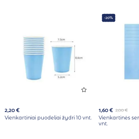
-20%
2,20
€
1,60
€
2,00
€
Vienkartiniai puodeliai žydri 10 vnt.
Vienkartinės se
vnt.