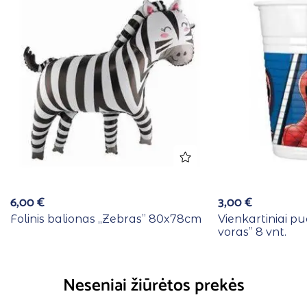
6,00
€
3,00
€
Folinis balionas ,,Zebras” 80x78cm
Vienkartiniai pu
voras” 8 vnt.
Neseniai žiūrėtos prekės