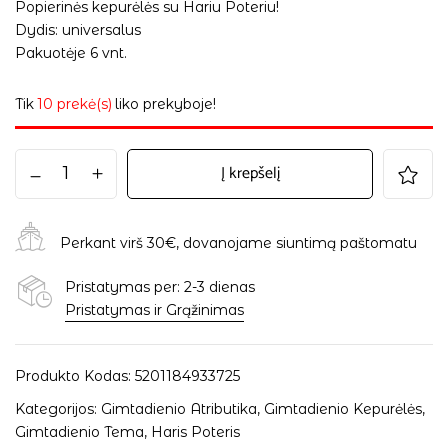
Popierinės kepurėlės su Hariu Poteriu!
Dydis: universalus
Pakuotėje 6 vnt.
Tik
10 prekė(s)
liko prekyboje!
Į krepšelį
Perkant virš 30€, dovanojame siuntimą paštomatu
Pristatymas per: 2-3 dienas
Pristatymas ir Grąžinimas
Produkto Kodas:
5201184933725
Kategorijos:
Gimtadienio Atributika
,
Gimtadienio Kepurėlės
,
Gimtadienio Tema
,
Haris Poteris