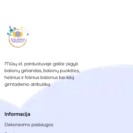
Mūsų el. parduotuvėje galite įsigyti
balionų girliandas, balionų puokštes,
helinius ir folinius balionus bei kitą
gimtadienio atributiką.
Informacija
Dekoravimo paslaugos