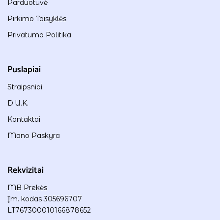
Parduotuvė
Pirkimo Taisyklės
Privatumo Politika
Puslapiai
Straipsniai
D.U.K.
Kontaktai
Mano Paskyra
Rekvizitai
MB Prekės
Įm. kodas 305696707
LT767300010166878652