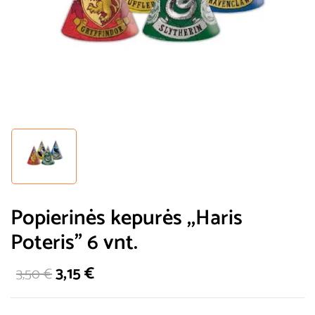
Popierinės kepurės ,,Haris
Poteris” 6 vnt.
3,15
€
3,50
€