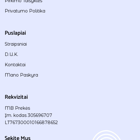
Pirkimo Taisyklės
Privatumo Politika
Puslapiai
Straipsniai
D.U.K.
Kontaktai
Mano Paskyra
Rekvizitai
MB Prekės
Įm. kodas 305696707
LT767300010166878652
Sekite Mus