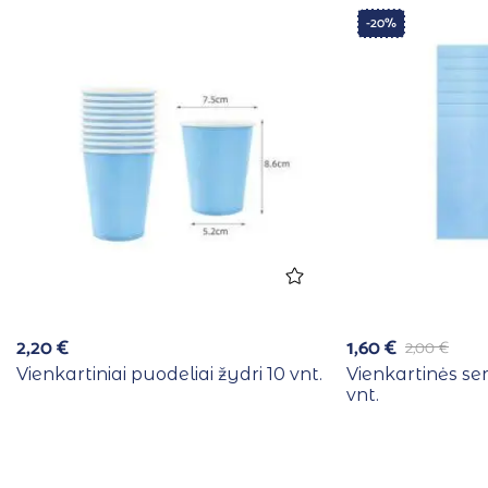
-20%
2,20
€
1,60
€
2,00
€
Vienkartiniai puodeliai žydri 10 vnt.
Vienkartinės se
vnt.