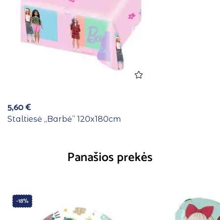
5,60
€
Staltiesė ,,Barbė” 120x180cm
Panašios prekės
-18%