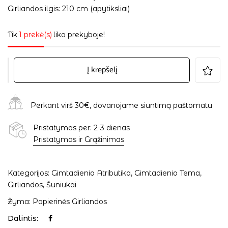
Girliandos ilgis: 210 cm (apytiksliai)
Tik
1 prekė(s)
liko prekyboje!
Į krepšelį
Perkant virš 30€, dovanojame siuntimą paštomatu
Pristatymas per: 2-3 dienas
Pristatymas ir Grąžinimas
Kategorijos:
Gimtadienio Atributika
,
Gimtadienio Tema
,
Girliandos
,
Šuniukai
Žyma:
Popierinės Girliandos
Dalintis: