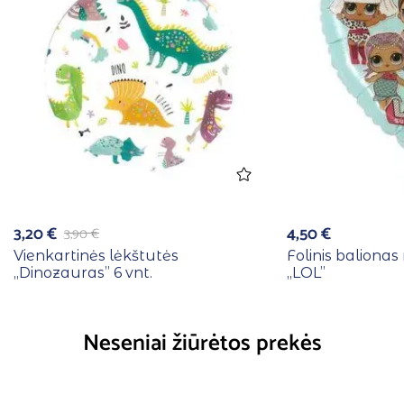
3,20
€
4,50
€
3,90
€
Vienkartinės lėkštutės
Folinis balionas
,,Dinozauras” 6 vnt.
,,LOL”
Neseniai žiūrėtos prekės