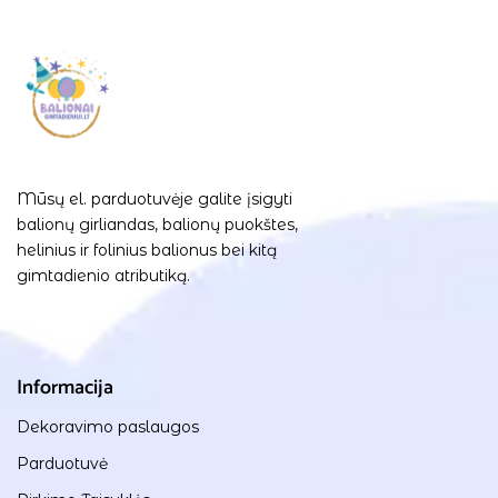
Mūsų el. parduotuvėje galite įsigyti
balionų girliandas, balionų puokštes,
helinius ir folinius balionus bei kitą
gimtadienio atributiką.
Informacija
Dekoravimo paslaugos
Parduotuvė