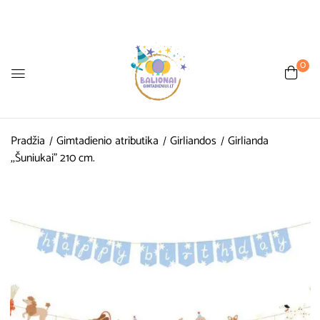
0
Pradžia
Gimtadienio atributika
Girliandos
Girlianda
,,Šuniukai” 210 cm.