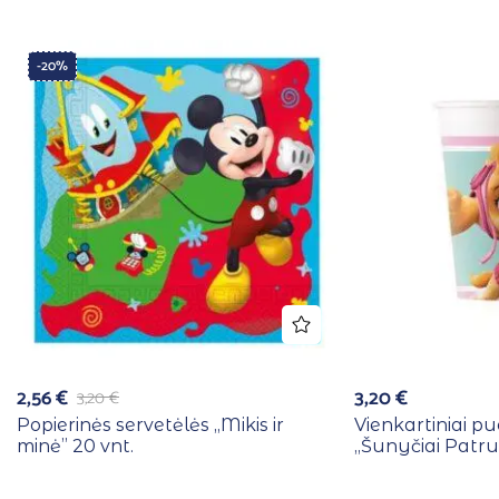
-20%
2,56
€
3,20
€
3,20
€
Popierinės servetėlės ,,Mikis ir
Vienkartiniai pu
minė” 20 vnt.
,,Šunyčiai Patrul