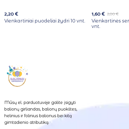
2,20
€
1,60
€
2,00
€
Vienkartiniai puodeliai žydri 10 vnt.
Vienkartinės se
vnt.
Mūsų el. parduotuvėje galite įsigyti
balionų girliandas, balionų puokštes,
helinius ir folinius balionus bei kitą
gimtadienio atributiką.