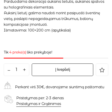
Parduodama dekoracija auksinis lietutis, auksinės spalvos
su holografiniais elementais.
Auksinį lietutį galima naudoti norint pasipuošti šventinę
vietą, paslėpti nepageidaujamus trūkumus, balionų
kompozicijose įmontuoti.
Išmatavimai: 100×200 cm (apytiksliai)
Tik
4 prekė(s)
liko prekyboje!
Į krepšelį
Perkant virš 30€, dovanojame siuntimą paštomatu
Pristatymas per: 2-3 dienas
Pristatymas ir Grąžinimas