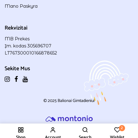
Mano Paskyra
Rekvizitai
MB Prekės
Įm. kodas 305696707
LT767300010166878652
Sekite Mus
© 2025
Balionai Gimtadieniui
2
Shop
Account
Search
Wishlist