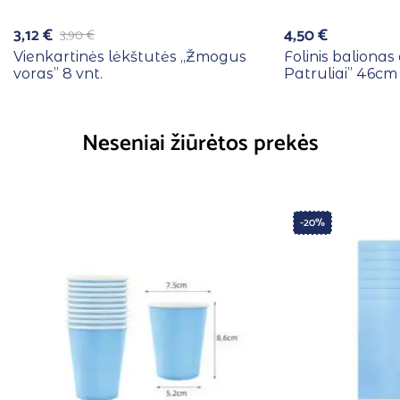
3,12
€
4,50
€
3,90
€
Vienkartinės lėkštutės ,,Žmogus
Folinis balionas
voras” 8 vnt.
Patruliai” 46cm
Neseniai žiūrėtos prekės
-20%