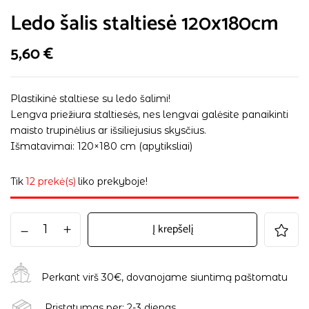
Ledo šalis staltiesė 120x180cm
5,60
€
Plastikinė staltiese su ledo šalimi!
Lengva priežiura staltiesės, nes lengvai galėsite panaikinti
maisto trupinėlius ar išsiliejusius skysčius.
Išmatavimai: 120×180 cm (apytiksliai)
Tik
12 prekė(s)
liko prekyboje!
Į krepšelį
Perkant virš 30€, dovanojame siuntimą paštomatu
Pristatymas per: 2-3 dienas