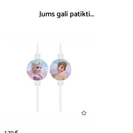
Jums gali patikti…
1,70
€