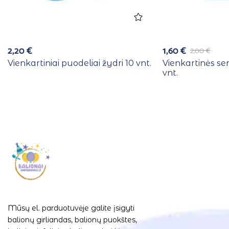
2,20
€
1,60
€
2,00
€
Vienkartiniai puodeliai žydri 10 vnt.
Vienkartinės se
vnt.
Mūsų el. parduotuvėje galite įsigyti
balionų girliandas, balionų puokštes,