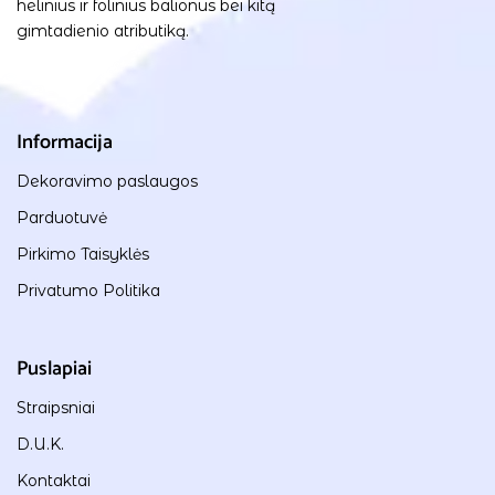
helinius ir folinius balionus bei kitą
gimtadienio atributiką.
Informacija
Dekoravimo paslaugos
Parduotuvė
Pirkimo Taisyklės
Privatumo Politika
Puslapiai
Straipsniai
D.U.K.
Kontaktai