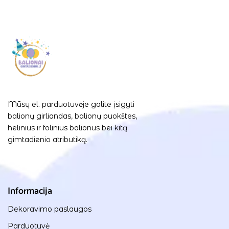
Mūsų el. parduotuvėje galite įsigyti
balionų girliandas, balionų puokštes,
helinius ir folinius balionus bei kitą
gimtadienio atributiką.
Informacija
Dekoravimo paslaugos
Parduotuvė