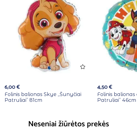
6,00
€
4,50
€
Folinis balionas Skye ,,Šunyčiai
Folinis balionas
Patruliai” 81cm
Patruliai” 46cm
Neseniai žiūrėtos prekės