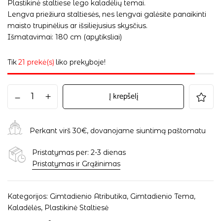
Plastikinė staltiese lego kaladėlių temai.
Lengva priežiura staltiesės, nes lengvai galėsite panaikinti
maisto trupinėlius ar išsiliejusius skysčius.
Išmatavimai: 180 cm (apytiksliai)
Tik
21 prekė(s)
liko prekyboje!
Į krepšelį
Perkant virš 30€, dovanojame siuntimą paštomatu
Pristatymas per: 2-3 dienas
Pristatymas ir Grąžinimas
Kategorijos:
Gimtadienio Atributika
,
Gimtadienio Tema
,
Kaladėlės
,
Plastikinė Staltiesė