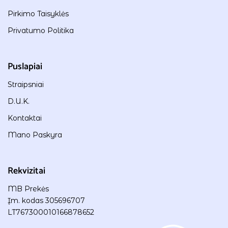
Pirkimo Taisyklės
Privatumo Politika
Puslapiai
Straipsniai
D.U.K.
Kontaktai
Mano Paskyra
Rekvizitai
MB Prekės
Įm. kodas 305696707
LT767300010166878652