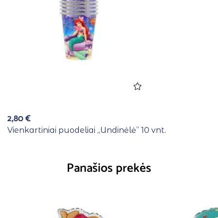
2,80
€
Vienkartiniai puodeliai ,,Undinėlė” 10 vnt.
Panašios prekės