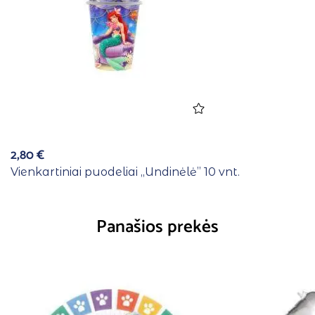
2,80
€
Vienkartiniai puodeliai ,,Undinėlė” 10 vnt.
Panašios prekės