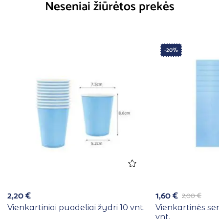
Neseniai žiūrėtos prekės
-20%
2,20
€
1,60
€
2,00
€
Vienkartiniai puodeliai žydri 10 vnt.
Vienkartinės se
vnt.