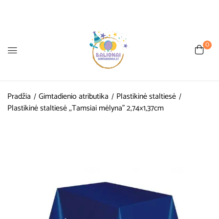
0
Pradžia
Gimtadienio atributika
Plastikinė staltiesė
Plastikinė staltiesė ,,Tamsiai mėlyna” 2,74×1,37cm