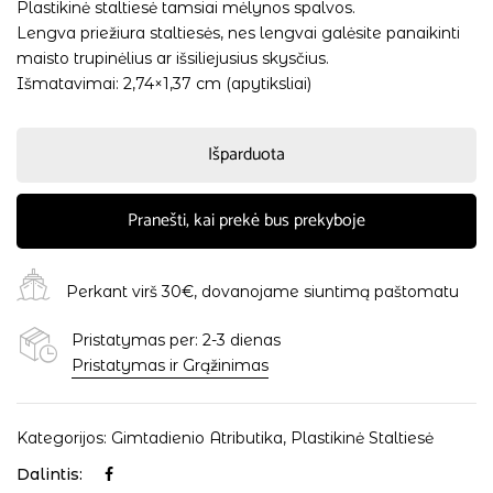
Plastikinė staltiesė tamsiai mėlynos spalvos.
Lengva priežiura staltiesės, nes lengvai galėsite panaikinti
maisto trupinėlius ar išsiliejusius skysčius.
Išmatavimai: 2,74×1,37 cm (apytiksliai)
Išparduota
Pranešti, kai prekė bus prekyboje
Perkant virš 30€, dovanojame siuntimą paštomatu
Pristatymas per: 2-3 dienas
Pristatymas ir Grąžinimas
Kategorijos:
Gimtadienio Atributika
,
Plastikinė Staltiesė
Dalintis: