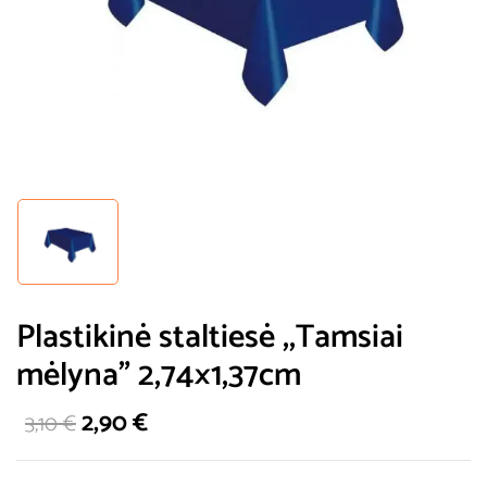
Plastikinė staltiesė ,,Tamsiai
mėlyna” 2,74×1,37cm
2,90
€
3,10
€