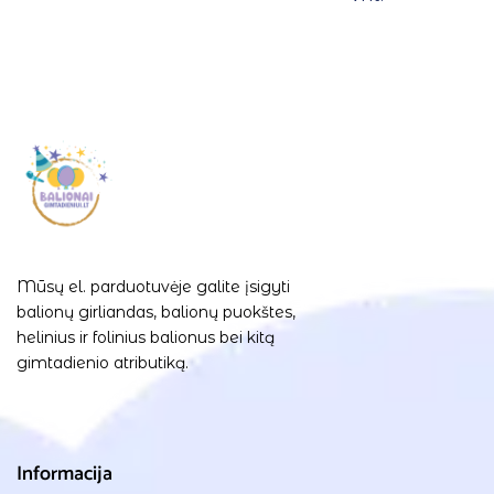
Mūsų el. parduotuvėje galite įsigyti
balionų girliandas, balionų puokštes,
helinius ir folinius balionus bei kitą
gimtadienio atributiką.
Informacija