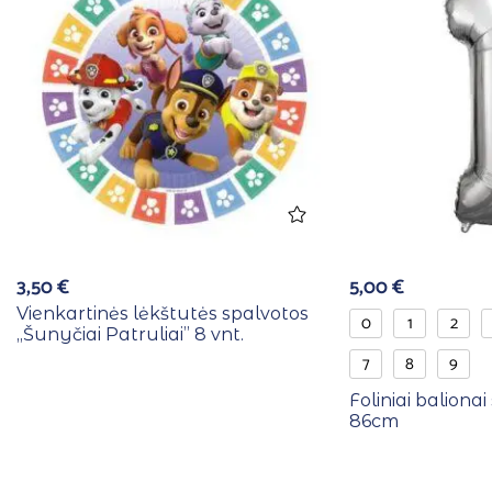
3,50
€
5,00
€
Vienkartinės lėkštutės spalvotos
0
1
2
,,Šunyčiai Patruliai” 8 vnt.
7
8
9
Foliniai balionai 
86cm