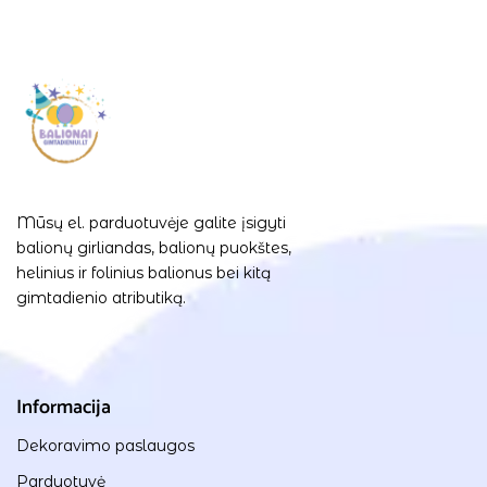
Mūsų el. parduotuvėje galite įsigyti
balionų girliandas, balionų puokštes,
helinius ir folinius balionus bei kitą
gimtadienio atributiką.
Informacija
Dekoravimo paslaugos
Parduotuvė