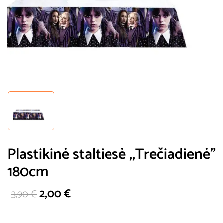
Plastikinė staltiesė ,,Trečiadienė”
180cm
2,00
€
3,90
€