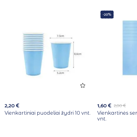
-20%
2,20
€
1,60
€
2,00
€
Vienkartiniai puodeliai žydri 10 vnt.
Vienkartinės se
vnt.