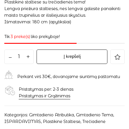
Plastikinė staltiese su trečiadienės tema!
Lengva priežiura staltiesės, nes lengvai galėsite panaikinti
maisto trupinėlius ar išsiliejusius skysčius.
Išmatavimai: 180 cm (apytiksliai)
Tik
3 prekė(s)
liko prekyboje!
Į krepšelį
Perkant virš 30€, dovanojame siuntimą paštomatu
Pristatymas per: 2-3 dienas
Pristatymas ir Grąžinimas
Kategorijos:
Gimtadienio Atributika
,
Gimtadienio Tema
,
IŠPARDAVIMAS
,
Plastikinė Staltiesė
,
Trečiadienė