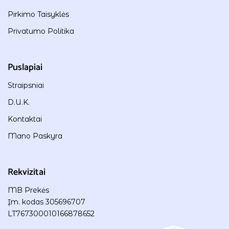
Pirkimo Taisyklės
Privatumo Politika
Puslapiai
Straipsniai
D.U.K.
Kontaktai
Mano Paskyra
Rekvizitai
MB Prekės
Įm. kodas 305696707
LT767300010166878652