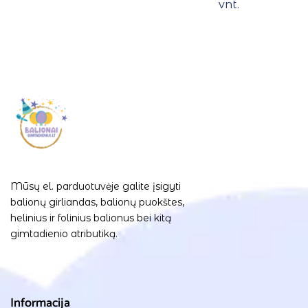
vnt.
Mūsų el. parduotuvėje galite įsigyti
balionų girliandas, balionų puokštes,
helinius ir folinius balionus bei kitą
gimtadienio atributiką.
Informacija