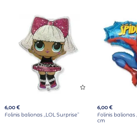
6,00
€
6,00
€
Folinis balionas ,,LOL Surprise”
Folinis balionas
cm