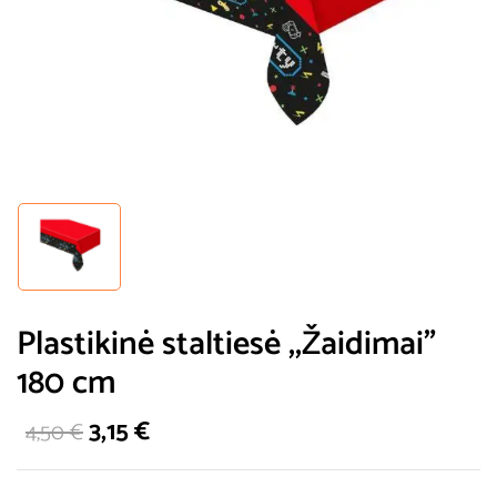
Plastikinė staltiesė ,,Žaidimai”
180 cm
3,15
€
4,50
€