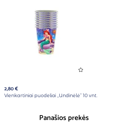
2,80
€
Vienkartiniai puodeliai ,,Undinėlė” 10 vnt.
Panašios prekės