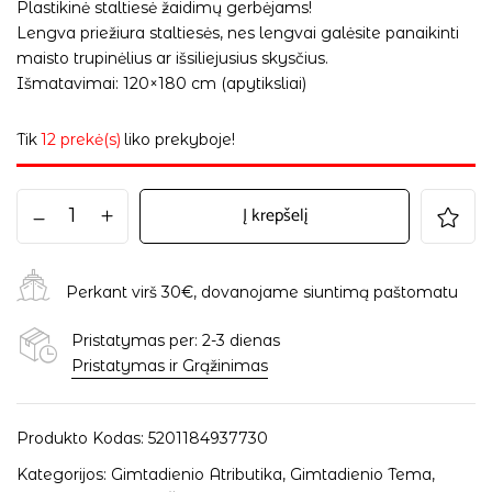
Plastikinė staltiesė žaidimų gerbėjams!
Lengva priežiura staltiesės, nes lengvai galėsite panaikinti
maisto trupinėlius ar išsiliejusius skysčius.
Išmatavimai: 120×180 cm (apytiksliai)
Tik
12 prekė(s)
liko prekyboje!
Į krepšelį
Perkant virš 30€, dovanojame siuntimą paštomatu
Pristatymas per: 2-3 dienas
Pristatymas ir Grąžinimas
Produkto Kodas:
5201184937730
Kategorijos:
Gimtadienio Atributika
,
Gimtadienio Tema
,