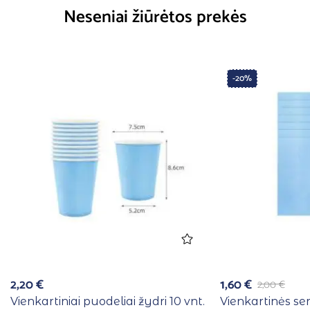
Neseniai žiūrėtos prekės
-20%
2,20
€
1,60
€
2,00
€
Vienkartiniai puodeliai žydri 10 vnt.
Vienkartinės se