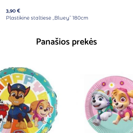
3,90
€
Plastikinė staltiesė ,,Bluey” 180cm
Panašios prekės