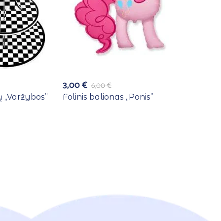
3,00
€
6,00
€
 ,,Varžybos”
Folinis balionas ,,Ponis”