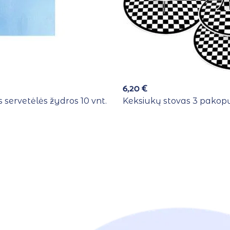
6,20
€
 servetėlės žydros 10 vnt.
Keksiukų stovas 3 pakopų