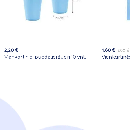
2,20
€
1,60
€
2,00
€
Vienkartiniai puodeliai žydri 10 vnt.
Vienkartinės