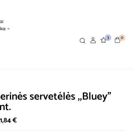
ai
ika
3
0
erinės servetėlės ,,Bluey”
nt.
1,84
€