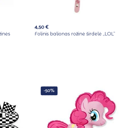
4,50
€
žinės
Folinis balionas rožinė širdelė ,,LOL”
-50%