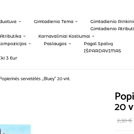
duotuvė
Gimtadienio Tema
Gimtadienio Rinkini
Gimtadienio Atribut
Atributika
Karnavaliniai Kostiumai
Kompozicijos
Paslaugos
Pagal Spalvą
IŠPARDAVIMAS
Iki 3 Eur
Popierinės servetėlės ,,Bluey” 20 vnt.
Popi
20 v
2,30
€