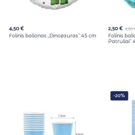
4,50
€
2,50
€
4,50
Folinis balionas ,,Dinozauras” 45 cm
Folinis bal
Patruliai”
-20%