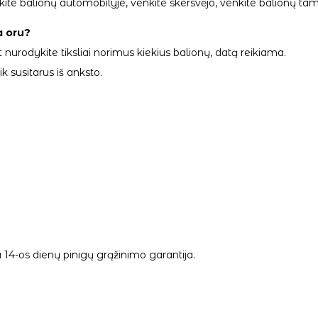
palikite balionų automobilyje, venkite skersvėjo, venkite balionų
a oru?
 nurodykite tiksliai norimus kiekius balionų, datą reikiama.
 susitarus iš anksto.
14-os dienų pinigų grąžinimo garantija.