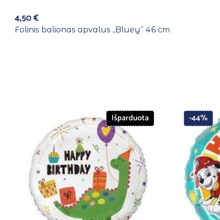
4,50
€
Folinis balionas apvalus ,,Bluey” 46 cm
Išparduota
-44%