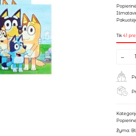
Popierin
Išmatavim
Pakuotėje
Tik
41 pre
P
Pr
Kategorij
Popierinė
Žyma:
Bl