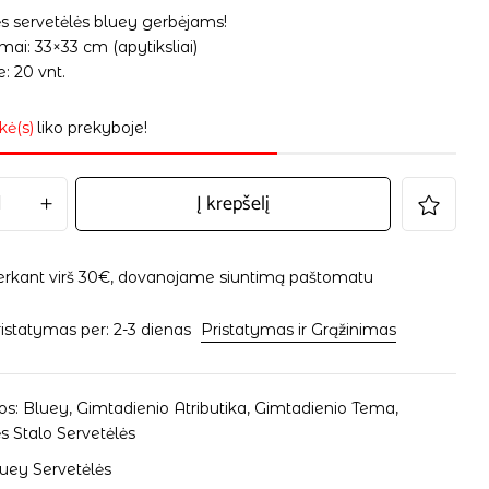
ės servetėlės bluey gerbėjams!
ai: 33×33 cm (apytiksliai)
: 20 vnt.
kė(s)
liko prekyboje!
Į krepšelį
erkant virš 30€, dovanojame siuntimą paštomatu
istatymas per: 2-3 dienas
Pristatymas ir Grąžinimas
os:
Bluey
,
Gimtadienio Atributika
,
Gimtadienio Tema
,
s Stalo Servetėlės
uey Servetėlės