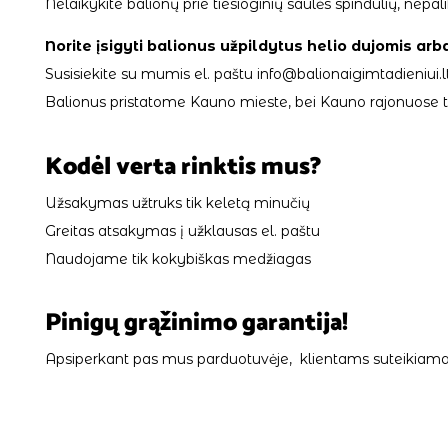
Nelaikykite balionų prie tiesioginių saulės spindulių, ne
Norite įsigyti balionus užpildytus helio dujomis arb
Susisiekite su mumis el. paštu info@balionaigimtadieniui.lt
Balionus pristatome Kauno mieste, bei Kauno rajonuose tik
Kodėl verta rinktis mus?
Užsakymas užtruks tik keletą minučių
Greitas atsakymas į užklausas el. paštu
Naudojame tik kokybiškas medžiagas
Pinigų grąžinimo garantija!
Apsiperkant pas mus parduotuvėje, klientams suteikiama 