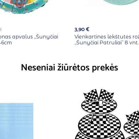
3,90
€
€
ionas apvalus ,,Šunyčiai
Vienkartinės lėkštutės ro
 46cm
,,Šunyčiai Patruliai” 8 vnt.
Neseniai žiūrėtos prekės