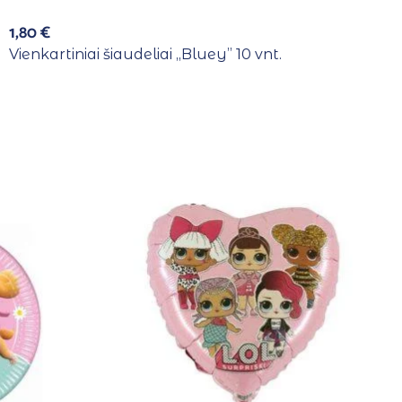
1,80
€
Vienkartiniai šiaudeliai ,,Bluey” 10 vnt.