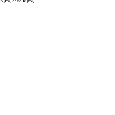
 tampymų ar daužymų.