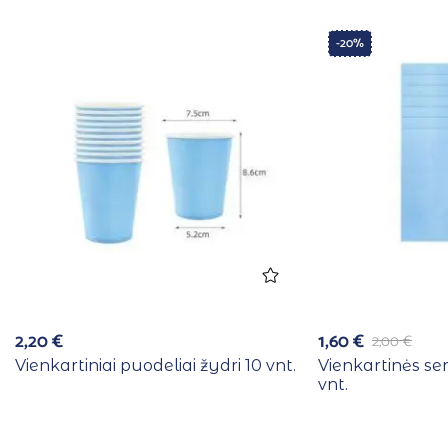
-20%
2,20
€
1,60
€
2,00
€
Vienkartiniai puodeliai žydri 10 vnt.
Vienkartinės se
vnt.