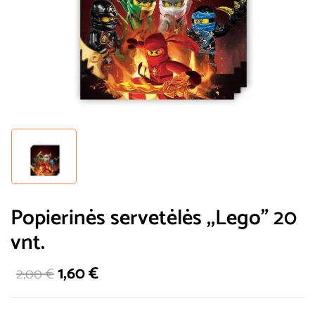
Popierinės servetėlės ,,Lego” 20
vnt.
1,60
€
2,00
€