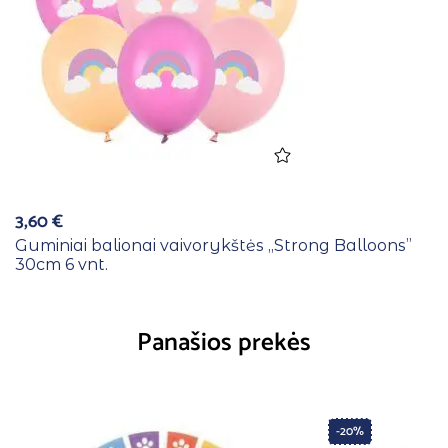
3,60
€
Guminiai balionai vaivorykštės ,,Strong Balloons”
30cm 6 vnt.
Panašios prekės
-20%