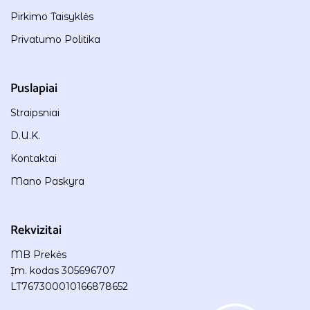
Pirkimo Taisyklės
Privatumo Politika
Puslapiai
Straipsniai
D.U.K.
Kontaktai
Mano Paskyra
Rekvizitai
MB Prekės
Įm. kodas 305696707
LT767300010166878652