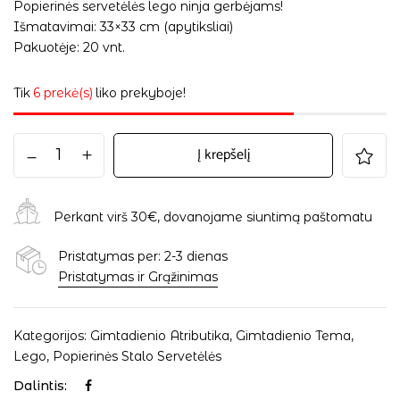
Popierinės servetėlės lego ninja gerbėjams!
Išmatavimai: 33×33 cm (apytiksliai)
Pakuotėje: 20 vnt.
Tik
6 prekė(s)
liko prekyboje!
Į krepšelį
Perkant virš 30€, dovanojame siuntimą paštomatu
Pristatymas per: 2-3 dienas
Pristatymas ir Grąžinimas
Kategorijos:
Gimtadienio Atributika
,
Gimtadienio Tema
,
Lego
,
Popierinės Stalo Servetėlės
Dalintis: