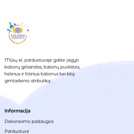
Mūsų el. parduotuvėje galite įsigyti
balionų girliandas, balionų puokštes,
helinius ir folinius balionus bei kitą
gimtadienio atributiką.
Informacija
Dekoravimo paslaugos
Parduotuvė