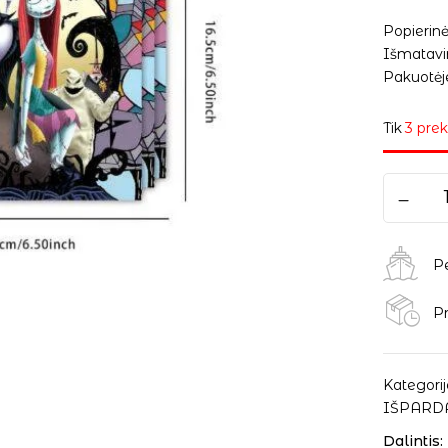
Popierin
Išmatavim
Pakuotėje
Tik
3 prek
P
Pr
Kategorij
IŠPARD
Dalintis: