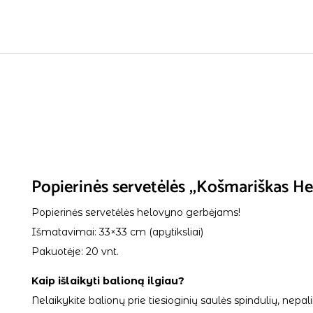
Popierinės servetėlės ,,Košmariškas He
Popierinės servetėlės helovyno gerbėjams!
Išmatavimai: 33×33 cm (apytiksliai)
Pakuotėje: 20 vnt.
Kaip išlaikyti balioną ilgiau?
Nelaikykite balionų prie tiesioginių saulės spindulių, ne