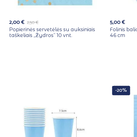
2,00
€
5,00
€
2,50
€
Popierinės servetėlės su auksiniais
Folinis bal
taškeliais ,,Žydros” 10 vnt.
46 cm
-20%