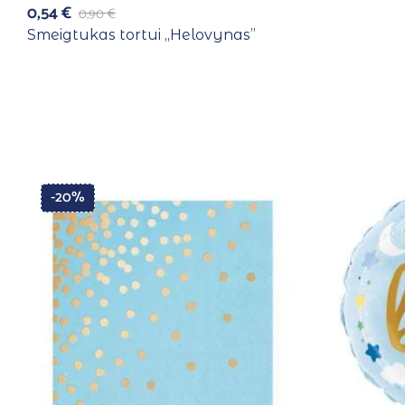
0,54
€
0,90
€
Smeigtukas tortui ,,Helovynas”
-20%