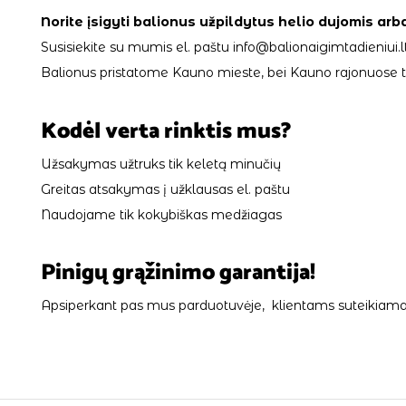
Norite įsigyti balionus užpildytus helio dujomis arb
Susisiekite su mumis el. paštu info@balionaigimtadieniui.lt
Balionus pristatome Kauno mieste, bei Kauno rajonuose tik
Kodėl verta rinktis mus?
Užsakymas užtruks tik keletą minučių
Greitas atsakymas į užklausas el. paštu
Naudojame tik kokybiškas medžiagas
Pinigų grąžinimo garantija!
Apsiperkant pas mus parduotuvėje, klientams suteikiama 