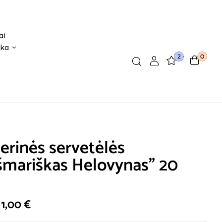
ai
ika
2
0
erinės servetėlės
šmariškas Helovynas” 20
1,00
€