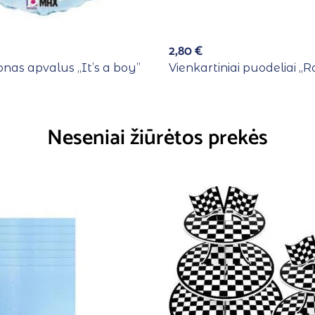
2,80
€
ionas apvalus ,,It’s a boy”
Vienkartiniai puodeliai ,,R
Neseniai žiūrėtos prekės