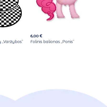
6,00
€
 ,,Varžybos”
Folinis balionas ,,Ponis”