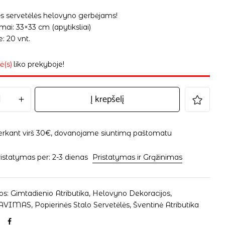
ės servetėlės helovyno gerbėjams!
ai: 33×33 cm (apytiksliai)
: 20 vnt.
ė(s)
liko prekyboje!
Į krepšelį
erkant virš 30€, dovanojame siuntimą paštomatu
istatymas per: 2-3 dienas
Pristatymas ir Grąžinimas
os:
Gimtadienio Atributika
,
Helovyno Dekoracijos
,
AVIMAS
,
Popierinės Stalo Servetėlės
,
Šventinė Atributika