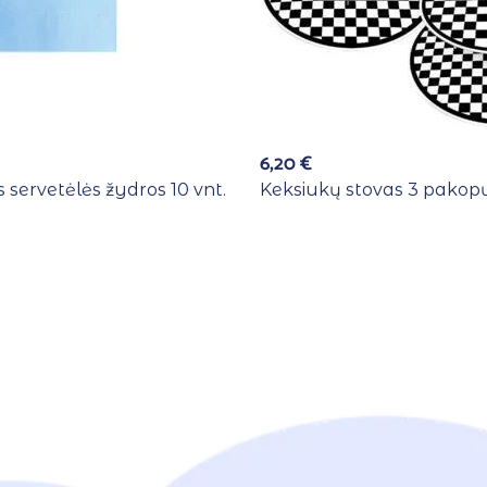
6,20
€
 servetėlės žydros 10 vnt.
Keksiukų stovas 3 pakopų