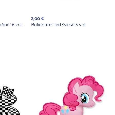
2,00
€
ožinė” 6 vnt.
Balionams led šviesa 5 vnt