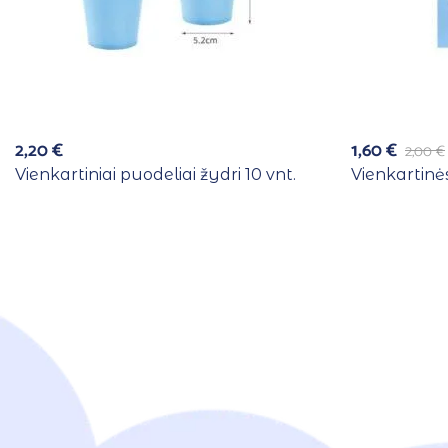
2,20
€
1,60
€
2,00
€
Vienkartiniai puodeliai žydri 10 vnt.
Vienkartinės