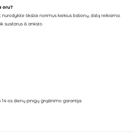
a oru?
 nurodykite tiksliai norimus kiekius balionų, datą reikiama.
 susitarus iš anksto.
14-os dienų pinigų grąžinimo garantija.