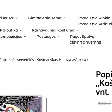
duotuvė
Gimtadienio Tema
Gimtadienio Rinkini
Gimtadienio Atribut
Atributika
Karnavaliniai Kostiumai
Kompozicijos
Paslaugos
Pagal Spalvą
IŠPARDAVIMAS
Popierinės servetėlės ,,Košmariškas Helovynas” 20 vnt.
Popi
,,Ko
vnt.
2,00
€