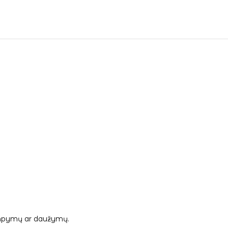
 tampymų ar daužymų.