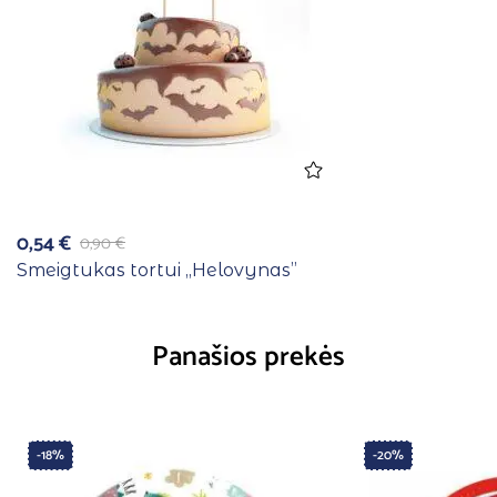
0,54
€
0,90
€
Smeigtukas tortui ,,Helovynas”
Panašios prekės
-18%
-20%