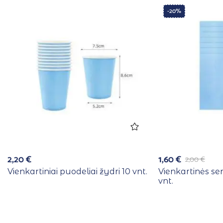
-20%
2,20
€
1,60
€
2,00
€
Vienkartiniai puodeliai žydri 10 vnt.
Vienkartinės se
vnt.