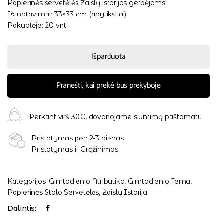
Popierinės servetėlės Žaislų istorijos gerbėjams!
Išmatavimai: 33×33 cm (apytiksliai)
Pakuotėje: 20 vnt.
Išparduota
Pranešti, kai prekė bus prekyboje
Perkant virš 30€, dovanojame siuntimą paštomatu
Pristatymas per: 2-3 dienas
Pristatymas ir Grąžinimas
Kategorijos:
Gimtadienio Atributika
,
Gimtadienio Tema
,
Popierinės Stalo Servetėlės
,
Žaislų Istorija
Dalintis: