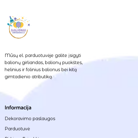
Mūsų el. parduotuvėje galite įsigyti
balionų girliandas, balionų puokštes,
helinius ir folinius balionus bei kitą
gimtadienio atributiką.
Informacija
Dekoravimo paslaugos
Parduotuvė