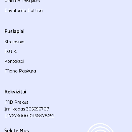
Pirkimo Taisyklės
Privatumo Politika
Puslapiai
Straipsniai
D.U.K.
Kontaktai
Mano Paskyra
Rekvizitai
MB Prekės
Įm. kodas 305696707
LT767300010166878652
Sekite Mus