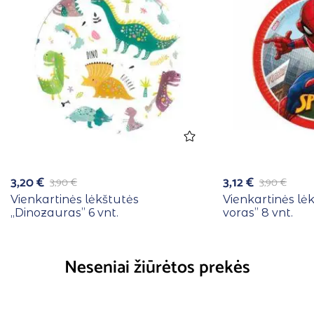
3,20
€
3,12
€
3,90
€
3,90
€
Vienkartinės lėkštutės
Vienkartinės lė
,,Dinozauras” 6 vnt.
voras” 8 vnt.
Neseniai žiūrėtos prekės