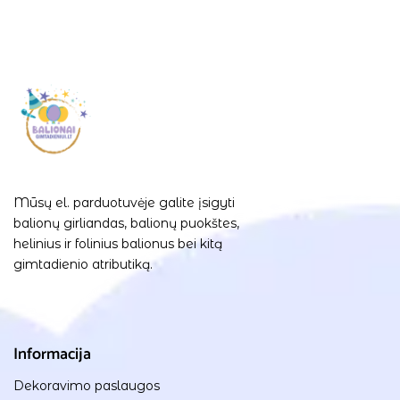
Mūsų el. parduotuvėje galite įsigyti
balionų girliandas, balionų puokštes,
helinius ir folinius balionus bei kitą
gimtadienio atributiką.
Informacija
Dekoravimo paslaugos