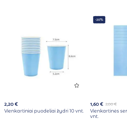
-20%
2,20
€
1,60
€
2,00
€
Vienkartiniai puodeliai žydri 10 vnt.
Vienkartinės se
vnt.