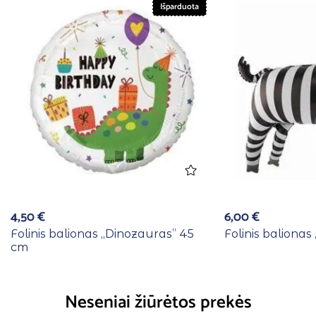
Išparduota
4,50
€
6,00
€
Folinis balionas ,,Dinozauras” 45
Folinis baliona
cm
Neseniai žiūrėtos prekės