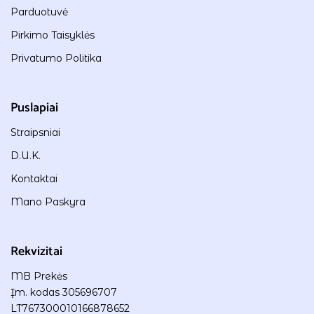
Parduotuvė
Pirkimo Taisyklės
Privatumo Politika
Puslapiai
Straipsniai
D.U.K.
Kontaktai
Mano Paskyra
Rekvizitai
MB Prekės
Įm. kodas 305696707
LT767300010166878652