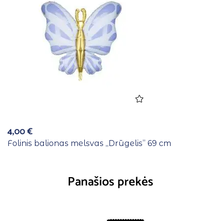
4,00
€
Folinis balionas melsvas ,,Drūgelis” 69 cm
Panašios prekės