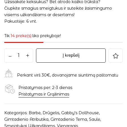
Užsisakėte keksiukus? Bet atrodo kažko trūksta?
Čiupkite smagius smeigtukus ir suteikite žaismingumo
visiems užkandžiams ar desertams!
Pakuotėje: 6 vnt.
Tik
14 prekė(s)
liko prekyboje!
Į krepšelį
Perkant virš 30€, dovanojame siuntimą paštomatu
Pristatymas per: 2-3 dienas
Pristatymas ir Grąžinimas
Kategorijos:
Barbė
,
Drūgelis
,
Gabby's Dollhouse
,
Gimtadienio Atributika
,
Gimtadienio Tema
,
Saulė
,
Smeigtukai Užkandžiams
,
Vienaragis