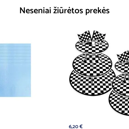
Neseniai žiūrėtos prekės
6,20
€