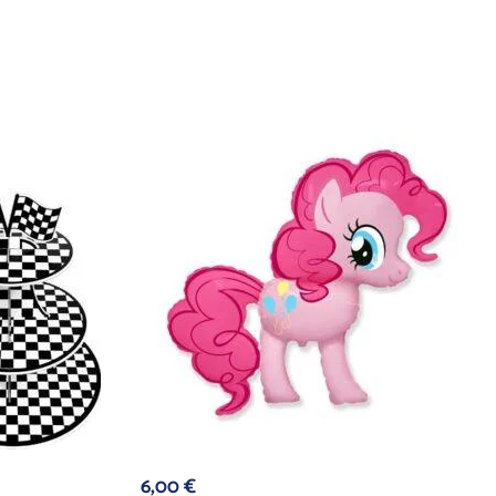
6,00
€