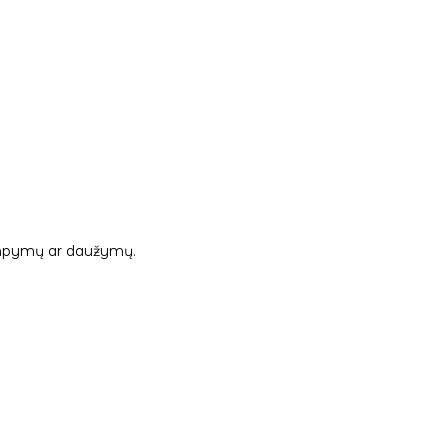
 tampymų ar daužymų.