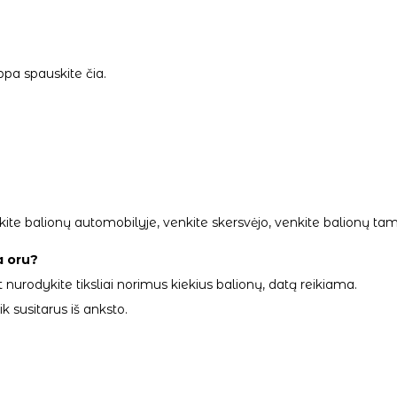
ppa spauskite
čia.
palikite balionų automobilyje, venkite skersvėjo, venkite balionų
a oru?
 nurodykite tiksliai norimus kiekius balionų, datą reikiama.
 susitarus iš anksto.