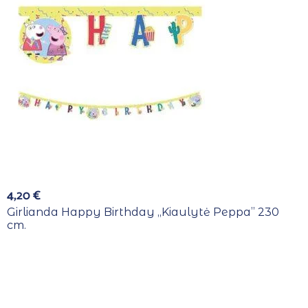
4,20
€
Girlianda Happy Birthday ,,Kiaulytė Peppa” 230
cm.