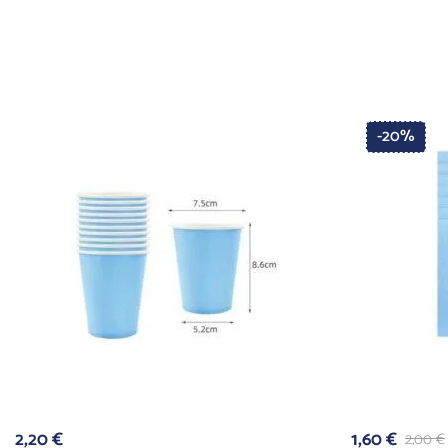
-20%
2,20
€
1,60
€
2,00
€