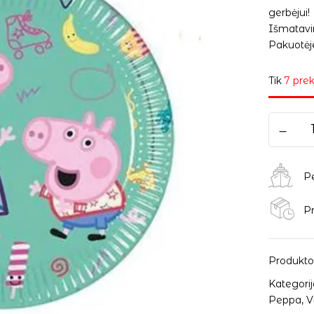
gerbėjui!
Išmatavim
Pakuotėje
Tik
7 prek
P
Pr
Produkto
Kategorij
Peppa
,
V