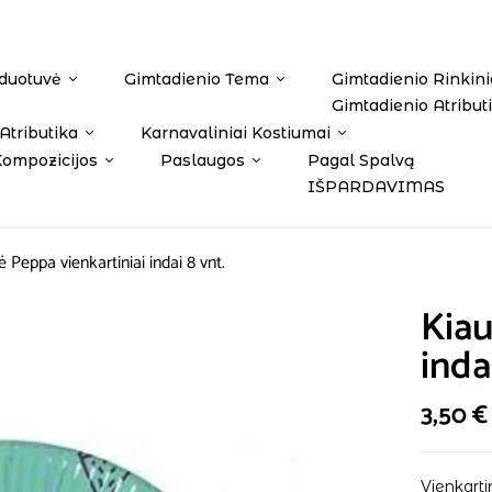
duotuvė
Gimtadienio Tema
Gimtadienio Rinkini
Gimtadienio Atribut
Atributika
Karnavaliniai Kostiumai
Kompozicijos
Paslaugos
Pagal Spalvą
IŠPARDAVIMAS
ė Peppa vienkartiniai indai 8 vnt.
Kiau
inda
3,50
€
Vienkarti