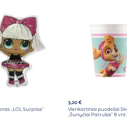
3,20
€
ionas ,,LOL Surprise”
Vienkartiniai puodeliai S
,,Šunyčiai Patruliai” 8 vnt.