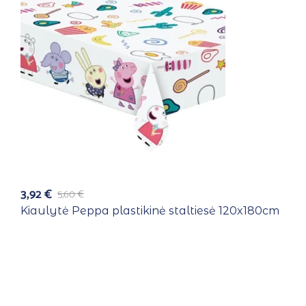
3,92
€
5,60
€
Kiaulytė Peppa plastikinė staltiesė 120x180cm