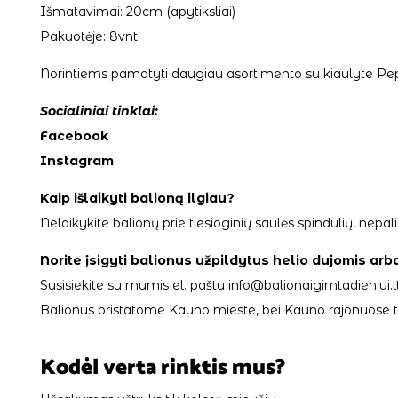
Išmatavimai: 20cm (apytiksliai)
Pakuotėje: 8vnt.
Norintiems pamatyti daugiau asortimento su kiaulyte Pe
Socialiniai tinklai:
Facebook
Instagram
Kaip išlaikyti balioną ilgiau?
Nelaikykite balionų prie tiesioginių saulės spindulių, ne
Norite įsigyti balionus užpildytus helio dujomis arb
Susisiekite su mumis el. paštu info@balionaigimtadieniui.lt
Balionus pristatome Kauno mieste, bei Kauno rajonuose tik
Kodėl verta rinktis mus?