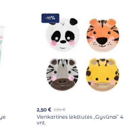
-11%
2,50
€
2,80
€
kye
Vienkartinės lėkštutės ,,Gyvūnai” 4
vnt.