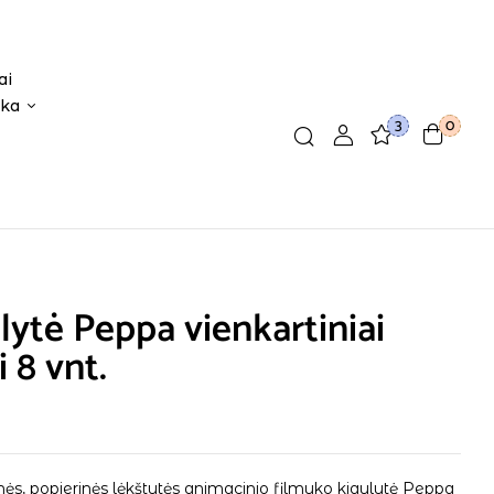
ai
ika
3
0
lytė Peppa vienkartiniai
i 8 vnt.
nės, popierinės lėkštutės animacinio filmuko kiaulytė Peppa