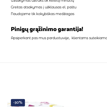
Užsakymas užtruks tik keletą minučių
Greitas atsakymas į užklausas el. paštu
Naudojame tik kokybiškas medžiagas
Pinigų grąžinimo garantija!
Apsiperkant pas mus parduotuvėje, klientams suteikiama 
-30%