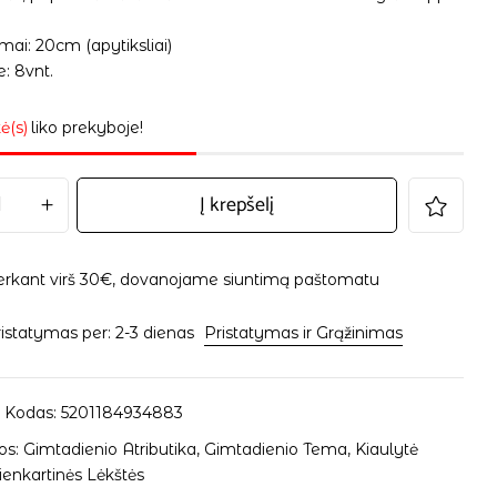
ai: 20cm (apytiksliai)
: 8vnt.
ė(s)
liko prekyboje!
Į krepšelį
erkant virš 30€, dovanojame siuntimą paštomatu
istatymas per: 2-3 dienas
Pristatymas ir Grąžinimas
 Kodas:
5201184934883
os:
Gimtadienio Atributika
,
Gimtadienio Tema
,
Kiaulytė
ienkartinės Lėkštės