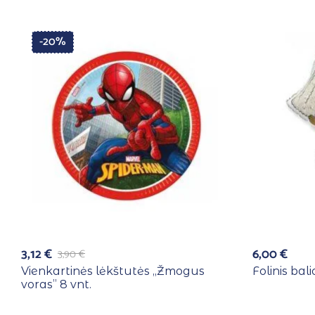
-20%
3,12
€
6,00
€
3,90
€
Vienkartinės lėkštutės ,,Žmogus
Folinis bal
voras” 8 vnt.