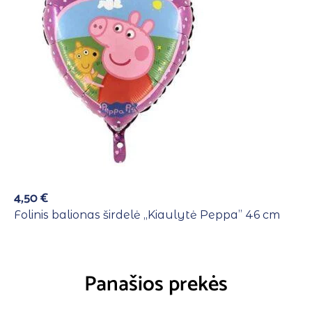
4,50
€
Folinis balionas širdelė ,,Kiaulytė Peppa” 46 cm
Panašios prekės