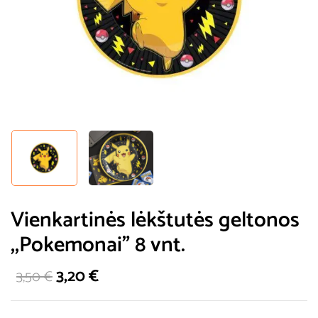
Vienkartinės lėkštutės geltonos
,,Pokemonai” 8 vnt.
3,20
€
3,50
€