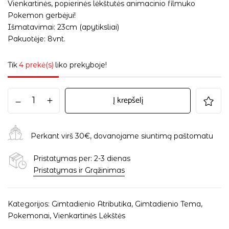
Vienkartinės, popierinės lėkštutės animacinio filmuko
Pokemon gerbėjui!
Išmatavimai: 23cm (apytiksliai)
Pakuotėje: 8vnt.
Tik
4 prekė(s)
liko prekyboje!
Į krepšelį
Perkant virš 30€, dovanojame siuntimą paštomatu
Pristatymas per: 2-3 dienas
Pristatymas ir Grąžinimas
Kategorijos:
Gimtadienio Atributika
,
Gimtadienio Tema
,
Pokemonai
,
Vienkartinės Lėkštės