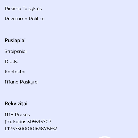
Pirkimo Taisyklės
Privatumo Politika
Puslapiai
Straipsniai
D.U.K.
Kontaktai
Mano Paskyra
Rekvizitai
MB Prekės
Įm. kodas 305696707
LT767300010166878652