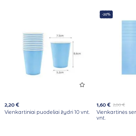
-20%
2,20
€
1,60
€
2,00
€
Vienkartiniai puodeliai žydri 10 vnt.
Vienkartinės se
vnt.