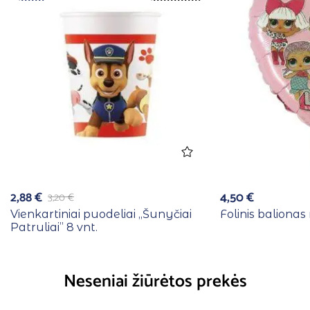
2,88
€
4,50
€
3,20
€
Vienkartiniai puodeliai ,,Šunyčiai
Folinis balionas 
Patruliai” 8 vnt.
Neseniai žiūrėtos prekės