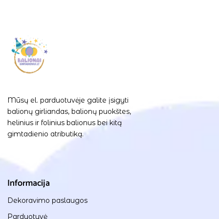
Mūsų el. parduotuvėje galite įsigyti
balionų girliandas, balionų puokštes,
helinius ir folinius balionus bei kitą
gimtadienio atributiką.
Informacija
Dekoravimo paslaugos
Parduotuvė