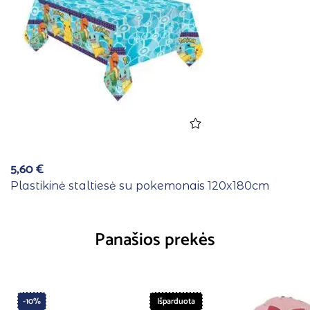
5,60
€
Plastikinė staltiesė su pokemonais 120x180cm
Panašios prekės
-10%
Išparduota