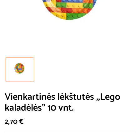
Vienkartinės lėkštutės ,,Lego
kaladėlės” 10 vnt.
2,70
€