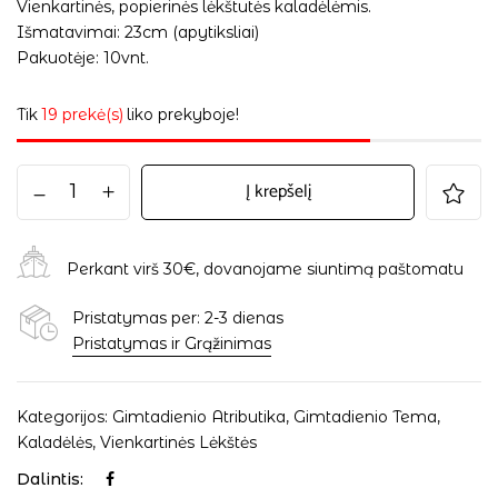
Vienkartinės, popierinės lėkštutės kaladėlėmis.
Išmatavimai: 23cm (apytiksliai)
Pakuotėje: 10vnt.
Tik
19 prekė(s)
liko prekyboje!
Į krepšelį
Perkant virš 30€, dovanojame siuntimą paštomatu
Pristatymas per: 2-3 dienas
Pristatymas ir Grąžinimas
Kategorijos:
Gimtadienio Atributika
,
Gimtadienio Tema
,
Kaladėlės
,
Vienkartinės Lėkštės
Dalintis: