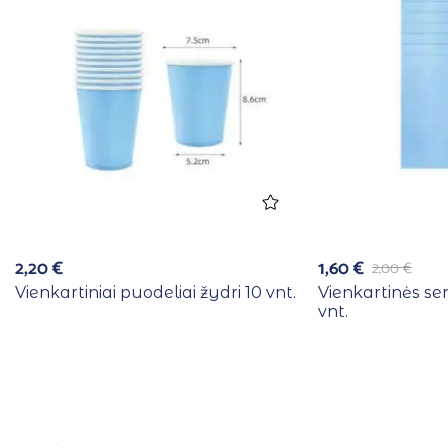
2,20
€
1,60
€
2,00
€
Vienkartiniai puodeliai žydri 10 vnt.
Vienkartinės se
vnt.