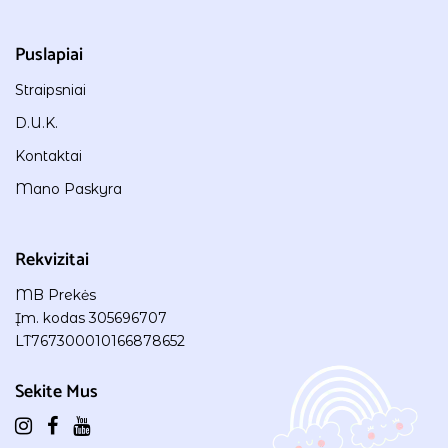
Puslapiai
Straipsniai
D.U.K.
Kontaktai
Mano Paskyra
Rekvizitai
MB Prekės
Įm. kodas 305696707
LT767300010166878652
Sekite Mus