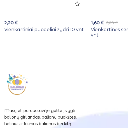
2,20
€
1,60
€
2,00
€
Vienkartiniai puodeliai žydri 10 vnt.
Vienkartinės se
vnt.
Mūsų el. parduotuvėje galite įsigyti
balionų girliandas, balionų puokštes,
helinius ir folinius balionus bei kitą