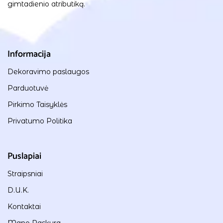
gimtadienio atributiką.
Informacija
Dekoravimo paslaugos
Parduotuvė
Pirkimo Taisyklės
Privatumo Politika
Puslapiai
Straipsniai
D.U.K.
Kontaktai
Mano Paskyra