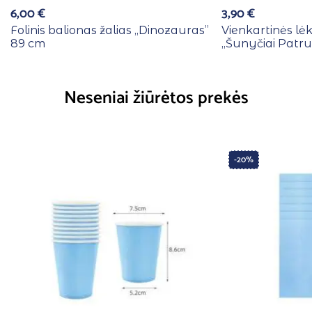
6,00
€
3,90
€
Folinis balionas žalias ,,Dinozauras”
Vienkartinės lė
89 cm
,,Šunyčiai Patrul
Neseniai žiūrėtos prekės
-20%