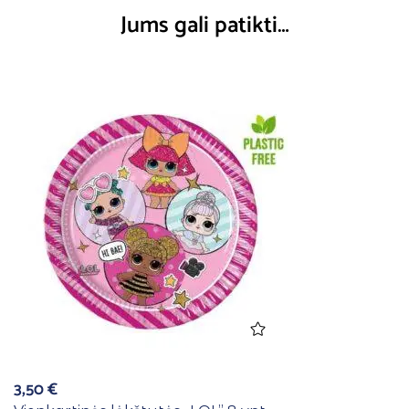
Jums gali patikti…
3,50
€