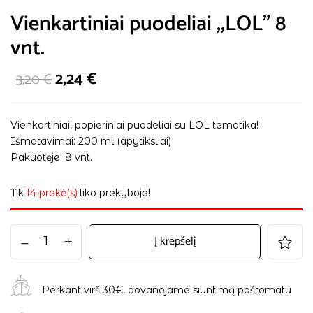
Vienkartiniai puodeliai ,,LOL” 8
vnt.
2,24
€
3,20
€
Vienkartiniai, popieriniai puodeliai su LOL tematika!
Išmatavimai: 200 ml (apytiksliai)
Pakuotėje: 8 vnt.
Tik
14 prekė(s)
liko prekyboje!
Į krepšelį
Perkant virš 30€, dovanojame siuntimą paštomatu