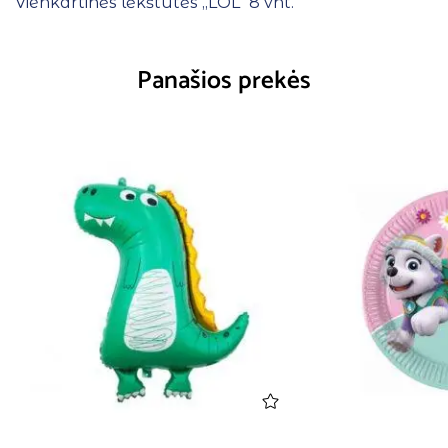
Vienkartinės lėkštutės ,,LOL” 8 vnt.
Panašios prekės