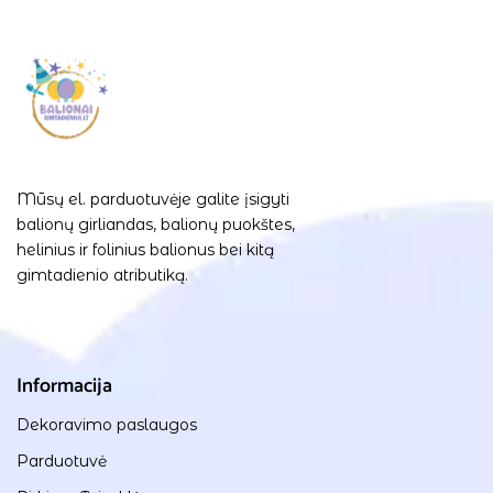
Mūsų el. parduotuvėje galite įsigyti
balionų girliandas, balionų puokštes,
helinius ir folinius balionus bei kitą
gimtadienio atributiką.
Informacija
Dekoravimo paslaugos
Parduotuvė