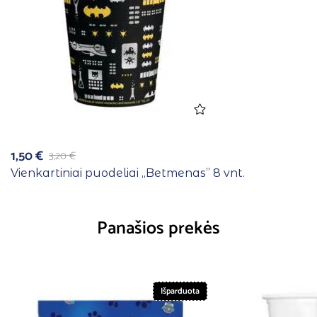
1,50
€
3,20
€
Vienkartiniai puodeliai ,,Betmenas” 8 vnt.
Panašios prekės
Išparduota