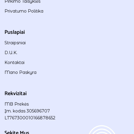
Pirkimo Taisyklės
Privatumo Politika
Puslapiai
Straipsniai
D.U.K.
Kontaktai
Mano Paskyra
Rekvizitai
MB Prekės
Įm. kodas 305696707
LT767300010166878652
Sekite Mus