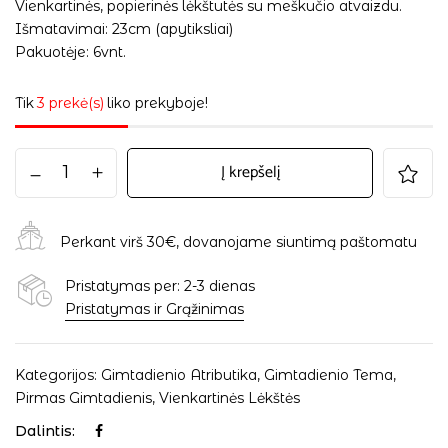
Vienkartinės, popierinės lėkštutės su meškučio atvaizdu.
Išmatavimai: 23cm (apytiksliai)
Pakuotėje: 6vnt.
Tik
3 prekė(s)
liko prekyboje!
Į krepšelį
Perkant virš 30€, dovanojame siuntimą paštomatu
Pristatymas per: 2-3 dienas
Pristatymas ir Grąžinimas
Kategorijos:
Gimtadienio Atributika
,
Gimtadienio Tema
,
Pirmas Gimtadienis
,
Vienkartinės Lėkštės
Dalintis: