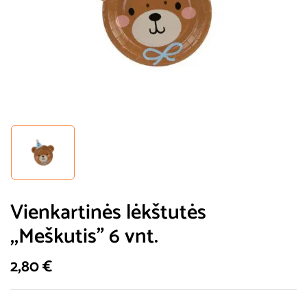
Vienkartinės lėkštutės
,,Meškutis” 6 vnt.
2,80
€