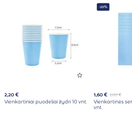
-20%
2,20
€
1,60
€
2,00
€
Vienkartiniai puodeliai žydri 10 vnt.
Vienkartinės se
vnt.