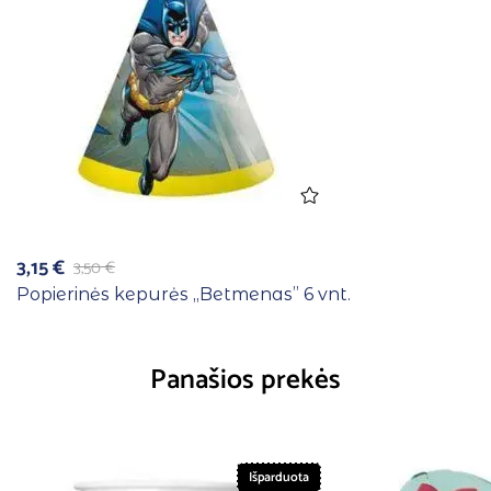
3,15
€
3,50
€
Popierinės kepurės ,,Betmenas” 6 vnt.
Panašios prekės
Išparduota