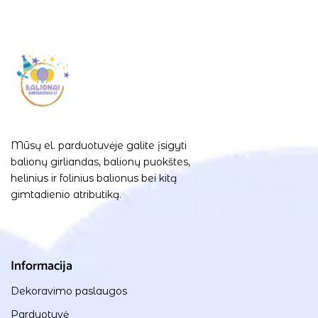
Mūsų el. parduotuvėje galite įsigyti
balionų girliandas, balionų puokštes,
helinius ir folinius balionus bei kitą
gimtadienio atributiką.
Informacija
Dekoravimo paslaugos
Parduotuvė