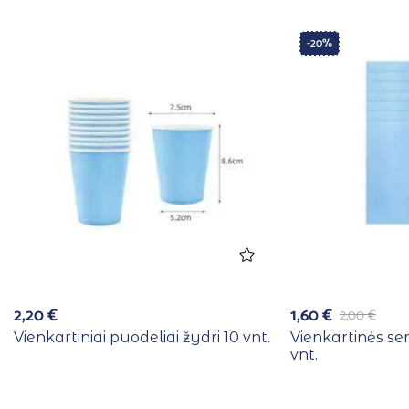
-20%
2,20
€
1,60
€
2,00
€
Vienkartiniai puodeliai žydri 10 vnt.
Vienkartinės se
vnt.