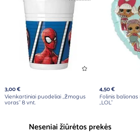
3,00
€
4,50
€
Vienkartiniai puodeliai ,,Žmogus
Folinis balionas
voras” 8 vnt.
,,LOL”
Neseniai žiūrėtos prekės