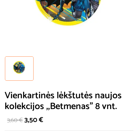
Vienkartinės lėkštutės naujos
kolekcijos ,,Betmenas” 8 vnt.
3,50
€
3,60
€