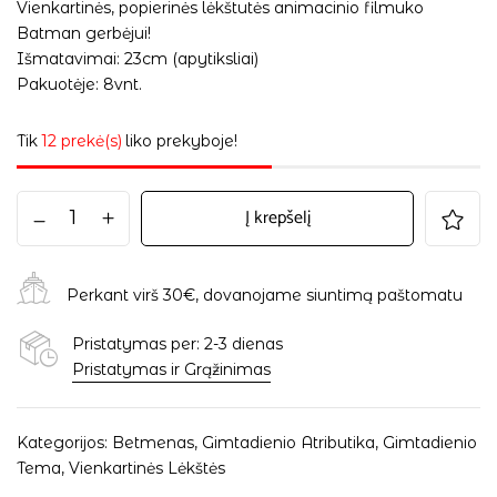
Vienkartinės, popierinės lėkštutės animacinio filmuko
Batman gerbėjui!
Išmatavimai: 23cm (apytiksliai)
Pakuotėje: 8vnt.
Tik
12 prekė(s)
liko prekyboje!
Į krepšelį
Perkant virš 30€, dovanojame siuntimą paštomatu
Pristatymas per: 2-3 dienas
Pristatymas ir Grąžinimas
Kategorijos:
Betmenas
,
Gimtadienio Atributika
,
Gimtadienio
Tema
,
Vienkartinės Lėkštės