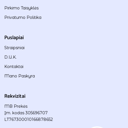
Pirkimo Taisyklės
Privatumo Politika
Puslapiai
Straipsniai
D.U.K.
Kontaktai
Mano Paskyra
Rekvizitai
MB Prekės
Įm. kodas 305696707
LT767300010166878652