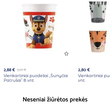
2,88
€
2,80
€
3,20
€
Vienkartiniai puodeliai ,,Šunyčiai
Vienkartiniai pu
Patruliai” 8 vnt.
vnt.
Neseniai žiūrėtos prekės