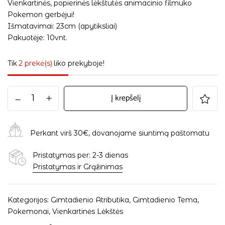
Vienkartinės, popierinės lėkštutės animacinio filmuko
Pokemon gerbėjui!
Išmatavimai: 23cm (apytiksliai)
Pakuotėje: 10vnt.
Tik
2 prekė(s)
liko prekyboje!
Į krepšelį
Perkant virš 30€, dovanojame siuntimą paštomatu
Pristatymas per: 2-3 dienas
Pristatymas ir Grąžinimas
Kategorijos:
Gimtadienio Atributika
,
Gimtadienio Tema
,
Pokemonai
,
Vienkartinės Lėkštės