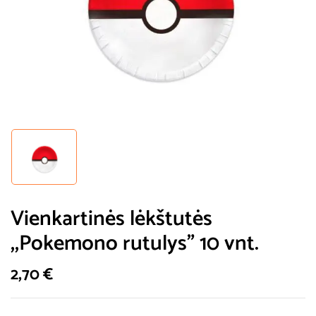
Vienkartinės lėkštutės
,,Pokemono rutulys” 10 vnt.
2,70
€