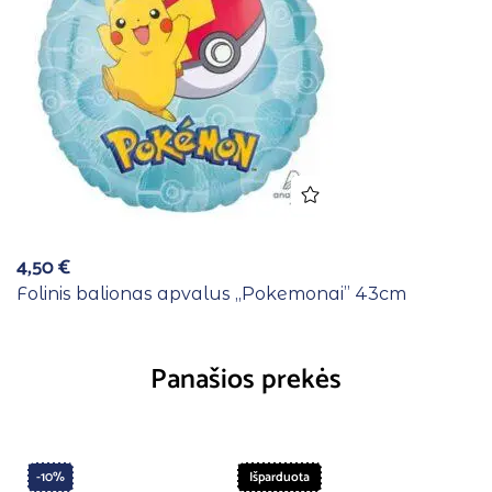
4,50
€
Folinis balionas apvalus ,,Pokemonai” 43cm
Panašios prekės
-10%
Išparduota