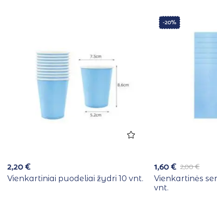
-20%
2,20
€
1,60
€
2,00
€
Vienkartiniai puodeliai žydri 10 vnt.
Vienkartinės se
vnt.