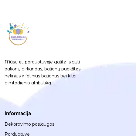
Mūsų el. parduotuvėje galite įsigyti
balionų girliandas, balionų puokštes,
helinius ir folinius balionus bei kitą
gimtadienio atributiką.
Informacija
Dekoravimo paslaugos
Parduotuvė