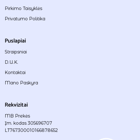
Pirkimo Taisyklės
Privatumo Politika
Puslapiai
Straipsniai
D.U.K.
Kontaktai
Mano Paskyra
Rekvizitai
MB Prekės
Įm. kodas 305696707
LT767300010166878652